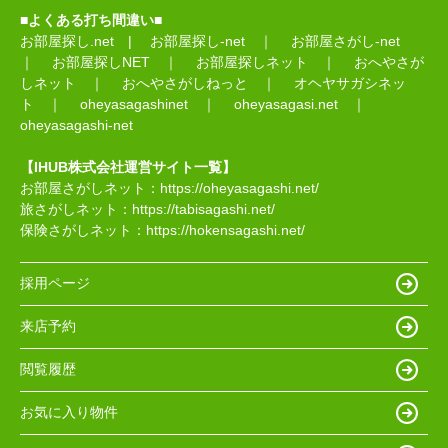
■よくある打ち間違い■
お部屋探し.net
|
お部屋探し-net
｜
お部屋さがし-net
｜
お部屋探しNET
｜
お部屋探しネット
｜
おへやさが
しネット
｜
おへやさがしねっと
｜
オヘヤサガシネッ
ト
｜
oheyasagashinet
｜
oheyasagasi.net
｜
oheyasagashi-net
【IHUB株式会社運営サイト一覧】
お部屋さがしネット：
https://oheyasagashi.net/
旅さがしネット：
https://tabisagashi.net/
保険さがしネット：
https://hokensagashi.net/
採用ページ
来店予約
閲覧履歴
お気に入り物件