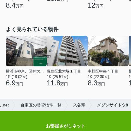
8.4
12
万円
万円
よく見られている物件
横浜市神奈川区神大寺１丁目
豊島区北大塚１丁目
中野区中央４丁目
1R (18.02㎡)
1K (25.51㎡)
1K (22.30㎡)
1
6.9
11.8
8.3
万円
万円
万円
net
台東区の賃貸物件一覧
入谷駅
メゾンサイトウ8
お部屋さがしネット