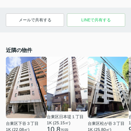
メールで共有する
LINEで共有する
近隣の物件
台東区日本堤１丁目
1K (25.15㎡)
1
台東区下谷３丁目
台東区松が谷３丁目
10.8
1K (22.08㎡)
1K (25.80㎡)
万円