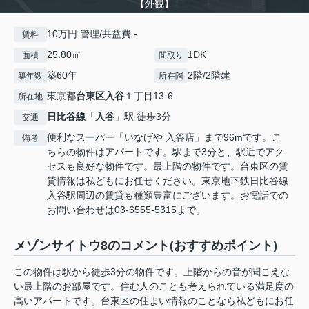
【外観】
10万円 管理/共益費 -
賃料
25.80㎡
1DK
面積
間取り
築60年
2階/2階建
築年数
所在階
東京都
台東区
入谷
１丁目13-6
所在地
日比谷線
「
入谷
」駅 徒歩3分
交通
便利なスーパー「いなげや 入谷店」まで96mです。こ
備考
ちらの物件はアパートです。駅まで3分と、駅近でアク
セスも良好な物件です。最上階の物件です。台東区の賃
貸情報は私どもにお任せください。東京地下鉄日比谷線
入谷駅周辺の賃貸も種類豊富にございます。お電話での
お問い合わせは03-6555-5315まで。
メゾンサイトウ8のコメント(おすすめポイント)
この物件は駅から徒歩3分の物件です。上階からの音が聞こえな
い最上階のお部屋です。住む人のことも考えられている満足度の
高いアパートです。台東区の住まい情報のことなら私どもにお任