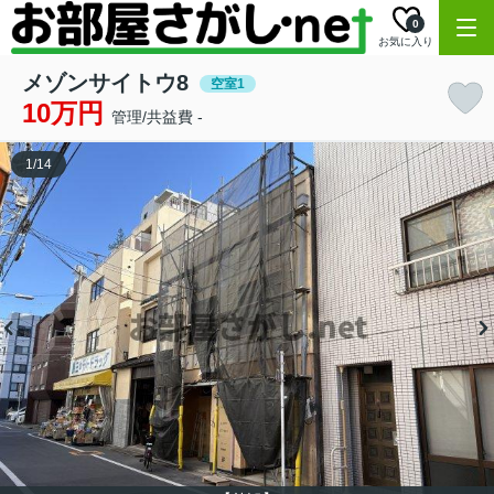
0
お気に入り
メゾンサイトウ8
空室1
10万円
管理/共益費 -
1
/
14