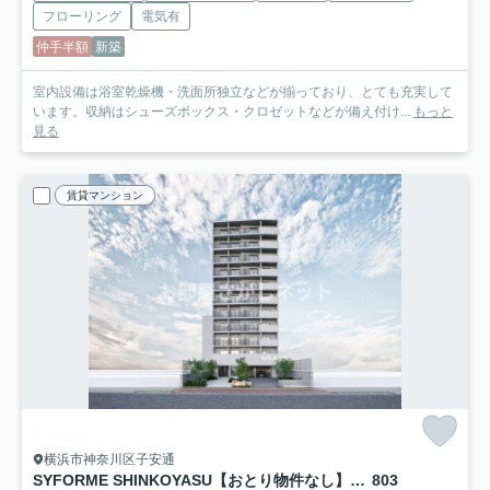
フローリング
電気有
仲手半額
新築
室内設備は浴室乾燥機・洗面所独立などが揃っており、とても充実して
います。収納はシューズボックス・クロゼットなどが備え付け...
もっと
見る
賃貸マンション
横浜市神奈川区子安通
SYFORME SHINKOYASU【おとり物件なし】#学生・社会人にオススメ！
803