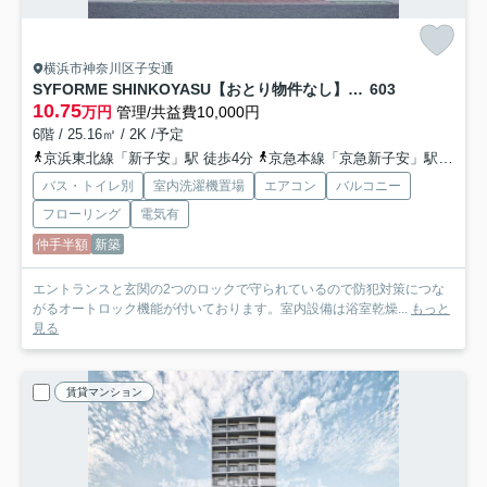
横浜市神奈川区子安通
SYFORME SHINKOYASU【おとり物件なし】#学生・社会人にオススメ！
603
10.75
万円
管理/共益費10,000円
6階 / 25.16㎡ / 2K /予定
京浜東北線「新子安」駅 徒歩4分
京急本線「京急新子安」駅 徒歩4分
バス・トイレ別
室内洗濯機置場
エアコン
バルコニー
フローリング
電気有
仲手半額
新築
エントランスと玄関の2つのロックで守られているので防犯対策につな
がるオートロック機能が付いております。室内設備は浴室乾燥...
もっと
見る
賃貸マンション