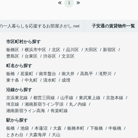
1
一人暮らしを応援するお部屋さがし.net
子安通の賃貸物件一覧
市区町村から探す
板橋区
横浜市中区
北区
品川区
大田区
新宿区
豊島区
台東区
渋谷区
文京区
町名から探す
板橋
若葉町
南常盤台
南大井
高島平
滝野川
東十条
中丸町
清水町
成増
沿線から探す
京浜東北線
都営三田線
山手線
東武東上線
京急本線
埼京線
湘南新宿ライン宇須
丸ノ内線
湘南新宿ライン高海
有楽町線
駅から探す
板橋
池袋
本蓮沼
大森
板橋本町
下板橋
中板橋
ときわ台
大森海岸
大山