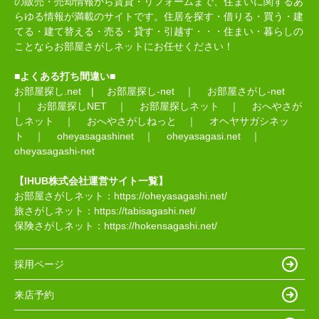
の販売・売却情報から賃貸・リフォームまで、住まいに関するあ
らゆる情報が満載のサイトです。住居を探す・借りる・買う・建
てる・建て替える・売る・貸す・引越す・・・住まい・暮らしの
ことならお部屋さがしネットにお任せください！
■よくある打ち間違い■
お部屋探し.net
|
お部屋探し-net
｜
お部屋さがし-net
｜
お部屋探しNET
｜
お部屋探しネット
｜
おへやさが
しネット
｜
おへやさがしねっと
｜
オヘヤサガシネッ
ト
｜
oheyasagashinet
｜
oheyasagasi.net
｜
oheyasagashi-net
【IHUB株式会社運営サイト一覧】
お部屋さがしネット：
https://oheyasagashi.net/
旅さがしネット：
https://tabisagashi.net/
保険さがしネット：
https://hokensagashi.net/
採用ページ
来店予約