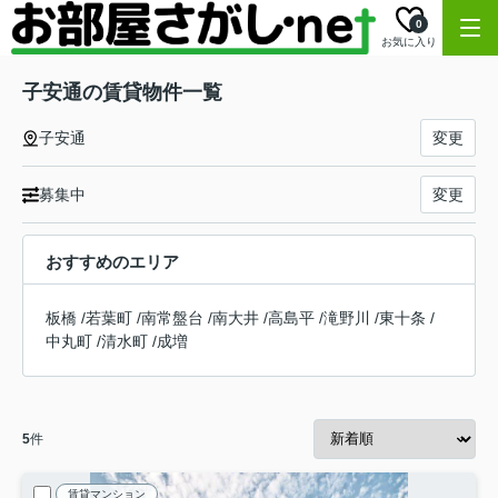
0
お気に入り
子安通の賃貸物件一覧
子安通
変更
募集中
変更
おすすめのエリア
板橋
/
若葉町
/
南常盤台
/
南大井
/
高島平
/
滝野川
/
東十条
/
中丸町
/
清水町
/
成増
5
件
賃貸マンション