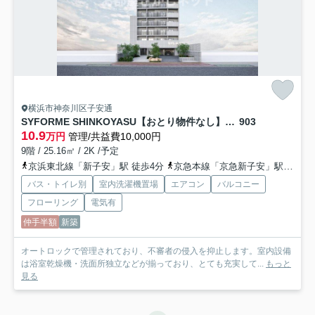
横浜市神奈川区子安通
SYFORME SHINKOYASU【おとり物件なし】#学生・社会人にオススメ！
903
10.9
万円
管理/共益費10,000円
9階 / 25.16㎡ / 2K /予定
京浜東北線「新子安」駅 徒歩4分
京急本線「京急新子安」駅 徒歩4分
バス・トイレ別
室内洗濯機置場
エアコン
バルコニー
フローリング
電気有
仲手半額
新築
オートロックで管理されており、不審者の侵入を抑止します。室内設備
は浴室乾燥機・洗面所独立などが揃っており、とても充実して...
もっと
見る