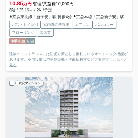
10.85
万円
管理/共益費10,000円
8階 / 25.16㎡ / 2K /予定
京浜東北線「新子安」駅 徒歩4分
京急本線「京急新子安」駅 徒歩4分
バス・トイレ別
室内洗濯機置場
エアコン
バルコニー
フローリング
電気有
仲手半額
新築
建物のエントランスには防犯対策として優れているオートロック機能が
あります。室内設備は浴室乾燥機・洗面所独立など大変充実し...
もっと
見る
賃貸マンション