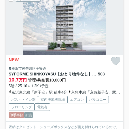
NEW
横浜市神奈川区子安通
SYFORME SHINKOYASU【おとり物件なし】#学生・社会人にオススメ！
503
10.7
万円
管理/共益費10,000円
5階 / 25.16㎡ / 2K /予定
京浜東北線「新子安」駅 徒歩4分
京急本線「京急新子安」駅 徒歩4分
バス・トイレ別
室内洗濯機置場
エアコン
バルコニー
フローリング
電気有
仲手半額
新築
収納はクロゼット・シューズボックスなどが備え付けられているので、