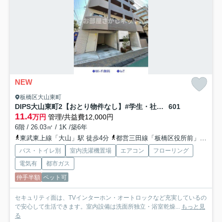
NEW
板橋区大山東町
DIPS大山東町2【おとり物件なし】#学生・社会人にオススメ！初期費用分割払いOK！
601
11.4
万円
管理/共益費12,000円
6階 / 26.03㎡ / 1K /築6年
東武東上線「大山」駅 徒歩4分
都営三田線「板橋区役所前」駅 徒歩7分
バス・トイレ別
室内洗濯機置場
エアコン
フローリング
電気有
都市ガス
仲手半額
ペット可
セキュリティ面は、TVインターホン・オートロックなど充実しているの
で安心して生活できます。室内設備は洗面所独立・浴室乾燥...
もっと見
る