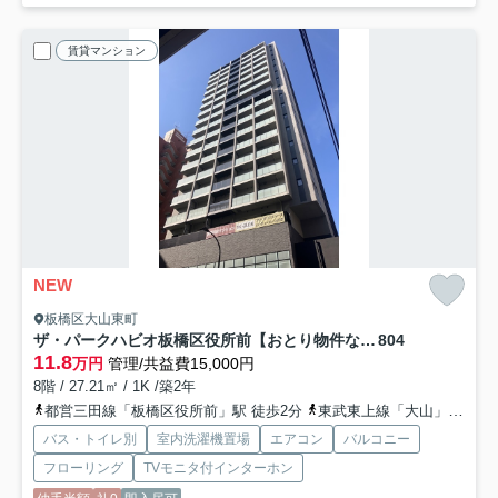
賃貸マンション
NEW
板橋区大山東町
ザ・パークハビオ板橋区役所前【おとり物件なし】#学生・社会人にオススメ！初期費用分割払いOK！
804
11.8
万円
管理/共益費15,000円
8階 / 27.21㎡ / 1K /築2年
都営三田線「板橋区役所前」駅 徒歩2分
東武東上線「大山」駅 徒歩9分
バス・トイレ別
室内洗濯機置場
エアコン
バルコニー
フローリング
TVモニタ付インターホン