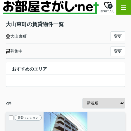
0
お気に入り
大山東町の賃貸物件一覧
大山東町
変更
募集中
変更
おすすめのエリア
2
件
賃貸マンション