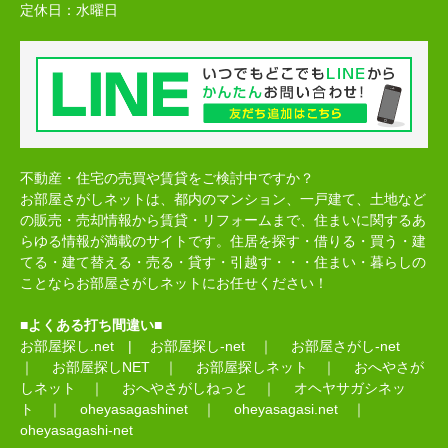
定休日：
水曜日
不動産・住宅の売買や賃貸をご検討中ですか？
お部屋さがしネットは、都内のマンション、一戸建て、土地など
の販売・売却情報から賃貸・リフォームまで、住まいに関するあ
らゆる情報が満載のサイトです。住居を探す・借りる・買う・建
てる・建て替える・売る・貸す・引越す・・・住まい・暮らしの
ことならお部屋さがしネットにお任せください！
■よくある打ち間違い■
お部屋探し.net
|
お部屋探し-net
｜
お部屋さがし-net
｜
お部屋探しNET
｜
お部屋探しネット
｜
おへやさが
しネット
｜
おへやさがしねっと
｜
オヘヤサガシネッ
ト
｜
oheyasagashinet
｜
oheyasagasi.net
｜
oheyasagashi-net