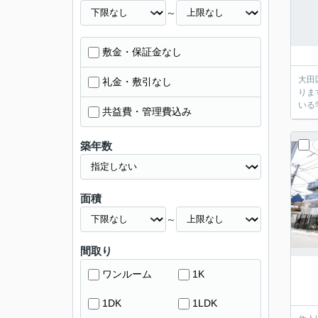
～
敷金・保証金なし
大田
礼金・敷引なし
りま
いる
共益費・管理費込み
築年数
面積
～
間取り
ワンルーム
1K
1DK
1LDK