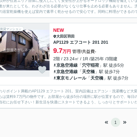
以外が住居エリア自体に侵入しにくく安全性が上がるオートロック機能を備えてい
者が来たとしても、わざわざ出る必要がなくなり仕事を止める必要もありません。
の浴室乾燥機を使えば室内で素早く乾かせるので安心です。同時に料理ができるので忙
賃貸マンション
NEW
大田区
羽田
AP1129 エフコート 201 201
9.7
万円
管理/共益費-
2階 / 23.24㎡ / 1R /築25年 /3階建
京急空港線
「
穴守稲荷
」駅 徒歩5分
京急空港線
「
天空橋
」駅 徒歩7分
東京モノレール
「
天空橋
」駅 徒歩7分
わりポイント満載のAP1129 エフコート 201。室内設備はエアコン・洗濯機な
らは賃料9.7万円の物件です。お部屋から徒歩5分の場所に駅が位置するので、毎
当社にお任せ下さい！新生活を快適にスタートできるよう、しっかりとサポートいたし
1