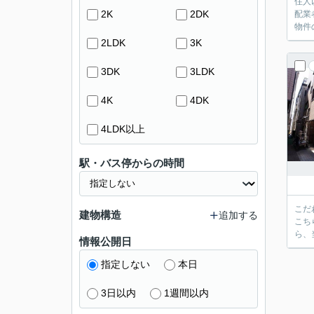
住人
2K
2DK
配業
物件
2LDK
3K
3DK
3LDK
4K
4DK
4LDK以上
駅・バス停からの時間
こだ
建物構造
追加する
こち
ら、
情報公開日
指定しない
本日
3日以内
1週間以内