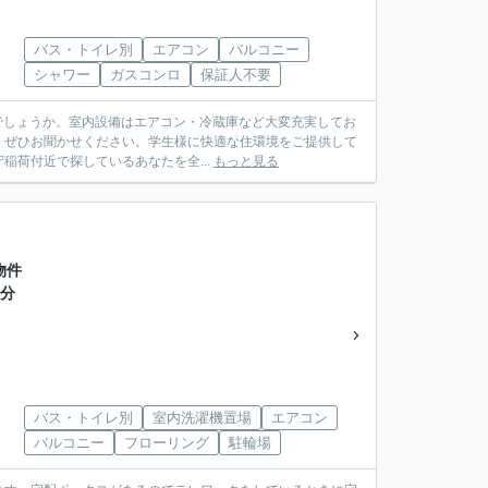
バス・トイレ別
エアコン
バルコニー
シャワー
ガスコンロ
保証人不要
かがでしょうか。室内設備はエアコン・冷蔵庫など大変充実してお
。ぜひお聞かせください。学生様に快適な住環境をご提供して
荷付近で探しているあなたを全...
もっと見る
物件
用分
バス・トイレ別
室内洗濯機置場
エアコン
バルコニー
フローリング
駐輪場