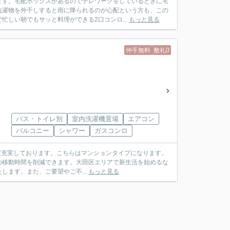
ます。宅配ボックスがあるのでテレワークをしているときに宅
洗濯物を外干しすると雨に降られるのが心配という方も、この
しい朝でもサッと料理ができる2口コンロ...
もっと見る
仲手無料
敷礼0
バス・トイレ別
室内洗濯機置場
エアコン
バルコニー
シャワー
ガスコンロ
ど大変充実しております。こちらはマンションタイプになります。
日の移動時間を削減できます。大田区エリアで新生活を始めるな
ます。また、ご要望やご不...
もっと見る