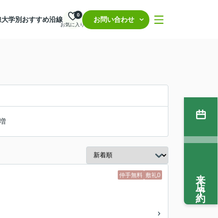
0
線
大学別おすすめ沿線
お問い合わせ
お気に入り
増
来店予約
仲手無料
敷礼0