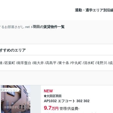
通勤・通学エリア別沿
羽田の賃貸物件一覧
お部屋さがし.net
すすめのエリア
橋
/
若葉町
/
南常盤台
/
南大井
/
高島平
/
東十条
/
中丸町
/
清水町
/
滝野川
/
成
賃貸マンション
NEW
大田区
羽田
AP1032 エフコート 302 302
9.7
万円
管理/共益費-