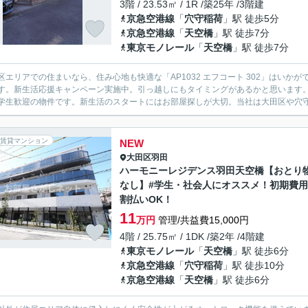
3階 / 23.53㎡ / 1R /築25年 /3階建
京急空港線
「
穴守稲荷
」駅 徒歩5分
京急空港線
「
天空橋
」駅 徒歩7分
東京モノレール
「
天空橋
」駅 徒歩7分
区エリアでの住まいなら、住み心地も快適な「AP1032 エフコート 302」はい
す。新生活応援キャンペーン実施中。引っ越しにもタイミングがあるかと思います
学生歓迎の物件です。新生活のスタートにはお部屋探しが大切。当社は大田区や穴守稲
賃貸マンション
NEW
大田区
羽田
ハーモニーレジデンス羽田天空橋【おとり
なし】#学生・社会人にオススメ！初期費
割払いOK！
11
万円
管理/共益費15,000円
4階 / 25.75㎡ / 1DK /築2年 /4階建
東京モノレール
「
天空橋
」駅 徒歩6分
京急空港線
「
穴守稲荷
」駅 徒歩10分
京急空港線
「
天空橋
」駅 徒歩6分