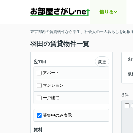
借りる
東京都内の賃貸物件なら学生、社会人の一人暮らしを応援する
羽田の賃貸物件一覧
お
羽田
変更
アパート
板
マンション
3
件
一戸建て
募集中のみ表示
賃料