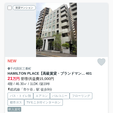
賃貸マンション
NEW
千代田区三番町
HAMILTON PLACE【高級賃貸・ブランドマンション】
401
21
万円
管理/共益費15,000円
4階 / 46.30㎡ / 1LDK /築19年
総武線「市ケ谷」駅 徒歩9分
バス・トイレ別
エアコン
バルコニー
フローリング
都市ガス
TVモニタ付インターホン
即入居可