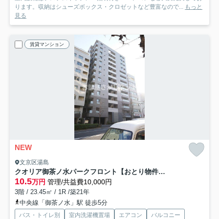
ります。収納はシューズボックス・クロゼットなど豊富なので...
もっと
見る
賃貸マンション
NEW
文京区湯島
クオリア御茶ノ水パークフロント【おとり物件なし】#学生・社会人にオススメ！初期費用分割払いOK！
10.5
万円
管理/共益費10,000円
3階 / 23.45㎡ / 1R /築21年
中央線「御茶ノ水」駅 徒歩5分
バス・トイレ別
室内洗濯機置場
エアコン
バルコニー