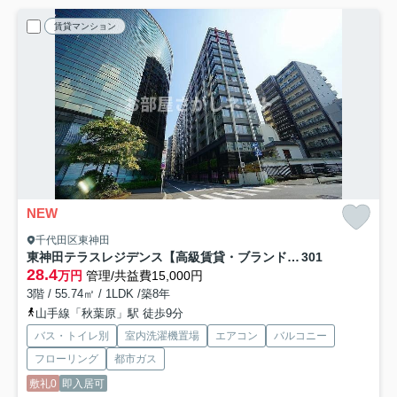
賃貸マンション
NEW
千代田区東神田
東神田テラスレジデンス【高級賃貸・ブランドマンション】
301
28.4
万円
管理/共益費15,000円
3階 / 55.74㎡ / 1LDK /築8年
山手線「秋葉原」駅 徒歩9分
バス・トイレ別
室内洗濯機置場
エアコン
バルコニー
フローリング
都市ガス
敷礼0
即入居可