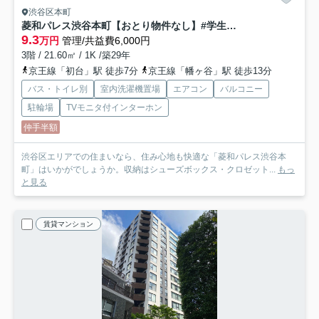
渋谷区本町
菱和パレス渋谷本町【おとり物件なし】#学生・社会人にオススメ！初期費用分割払いOK！
9.3
万円
管理/共益費6,000円
3階 / 21.60㎡ / 1K /築29年
京王線「初台」駅 徒歩7分
京王線「幡ヶ谷」駅 徒歩13分
バス・トイレ別
室内洗濯機置場
エアコン
バルコニー
駐輪場
TVモニタ付インターホン
仲手半額
渋谷区エリアでの住まいなら、住み心地も快適な「菱和パレス渋谷本
町」はいかがでしょうか。収納はシューズボックス・クロゼット...
もっ
と見る
賃貸マンション