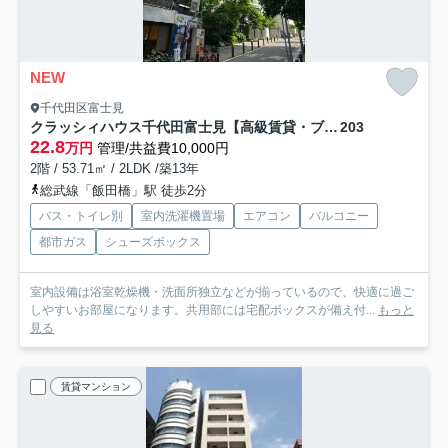
NEW
千代田区富士見
クラッシィハウス千代田富士見【高級賃貸・ブランドマンション】
203
22.8
万円
管理/共益費10,000円
2階 / 53.71㎡ / 2LDK /築13年
総武線「飯田橋」駅 徒歩2分
バス・トイレ別
室内洗濯機置場
エアコン
バルコニー
都市ガス
シューズボックス
室内設備は浴室乾燥機・洗面所独立などが揃っているので、快適に過ご
しやすいお部屋になります。共用部には宅配ボックスが備え付...
もっと
見る
賃貸マンション