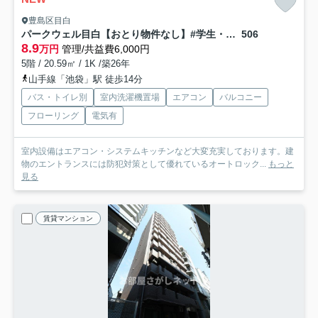
豊島区目白
パークウェル目白【おとり物件なし】#学生・社会人にオススメ！初期費用分割払いOK！
506
8.9
万円
管理/共益費6,000円
5階 / 20.59㎡ / 1K /築26年
山手線「池袋」駅 徒歩14分
バス・トイレ別
室内洗濯機置場
エアコン
バルコニー
フローリング
電気有
室内設備はエアコン・システムキッチンなど大変充実しております。建
物のエントランスには防犯対策として優れているオートロック...
もっと
見る
賃貸マンション