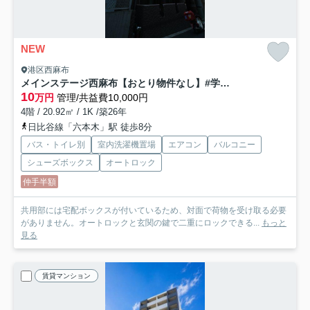
NEW
港区西麻布
メインステージ西麻布【おとり物件なし】#学生・社会人にオススメ！初期費用分割払いOK！
10
万円
管理/共益費10,000円
4階 / 20.92㎡ / 1K /築26年
日比谷線「六本木」駅 徒歩8分
バス・トイレ別
室内洗濯機置場
エアコン
バルコニー
シューズボックス
オートロック
仲手半額
共用部には宅配ボックスが付いているため、対面で荷物を受け取る必要
がありません。オートロックと玄関の鍵で二重にロックできる...
もっと
見る
賃貸マンション