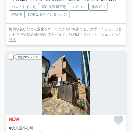
バス・トイレ別
室内洗濯機置場
エアコン
都市ガス
駐輪場
TVモニタ付インターホン
梅雨や花粉など洗濯物を外干しできない時期でも、効率よくカラッと乾
かせる浴室乾燥機が付いております。収納はクロゼット・シュ...
もっと
見る
賃貸マンション
NEW
文京区小石川