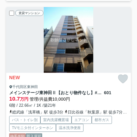
賃貸マンション
NEW
千代田区東神田
メインステージ東神田Ⅱ【おとり物件なし】#学生・社会人にオススメ！初期費用分割払いOK！
601
10.7
万円
管理/共益費10,000円
6階 / 22.66㎡ / 1K /築21年
総武線「浅草橋」駅 徒歩3分
日比谷線「秋葉原」駅 徒歩7分
山手
バス・トイレ別
室内洗濯機置場
エアコン
都市ガス
TVモニタ付インターホン
温水洗浄便座
仲手半額
即入居可