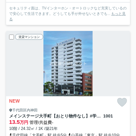
セキュリティ面は、TVインターホン・オートロックなど充実しているの
で安心して生活できます。どうしても手が外せないときでも...
もっと見
る
賃貸マンション
NEW
千代田区内神田
メインステージ大手町【おとり物件なし】#学生・社会人にオススメ！初期費用分割払いOK！
1001
13.5
万円
管理/共益費-
10階 / 24.32㎡ / 1K /築21年
千代田線「大手町」駅 徒歩5分
山手線「東京」駅 徒歩10分