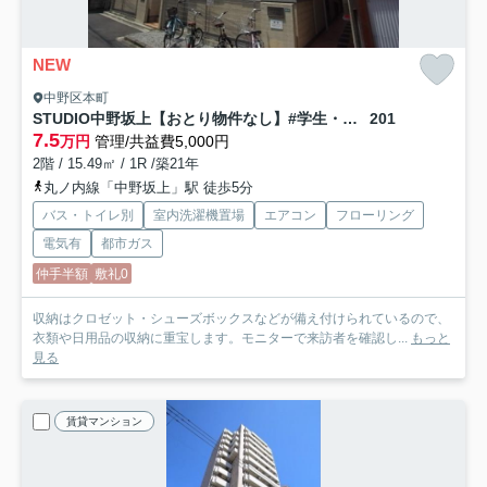
NEW
中野区本町
STUDIO中野坂上【おとり物件なし】#学生・社会人にオススメ！初期費用分割払いOK！
201
7.5
万円
管理/共益費5,000円
2階 / 15.49㎡ / 1R /築21年
丸ノ内線「中野坂上」駅 徒歩5分
バス・トイレ別
室内洗濯機置場
エアコン
フローリング
電気有
都市ガス
仲手半額
敷礼0
収納はクロゼット・シューズボックスなどが備え付けられているので、
衣類や日用品の収納に重宝します。モニターで来訪者を確認し...
もっと
見る
賃貸マンション