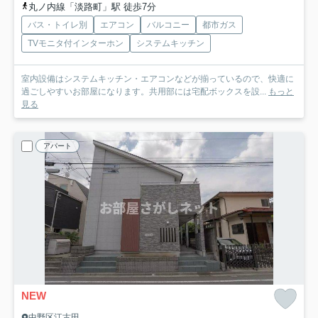
丸ノ内線「淡路町」駅 徒歩7分
バス・トイレ別
エアコン
バルコニー
都市ガス
TVモニタ付インターホン
システムキッチン
室内設備はシステムキッチン・エアコンなどが揃っているので、快適に
過ごしやすいお部屋になります。共用部には宅配ボックスを設...
もっと
見る
アパート
NEW
中野区江古田