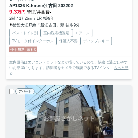
AP1336 K-house江古田 202
202
9.3
万円
管理/共益費-
2階 / 17.26㎡ / 1R /築9年
都営大江戸線「新江古田」駅 徒歩9分
バス・トイレ別
室内洗濯機置場
エアコン
TVモニタ付インターホン
保証人不要
ディンプルキー
仲手無料
敷礼0
室内設備はエアコン・ロフトなどが揃っているので、快適に過ごしやす
いお部屋になります。訪問者をカメラで確認できるTVインタ...
もっと見
る
アパート