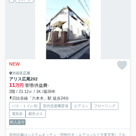
NEW
渋谷区広尾
アリス広尾
202
11
万円
管理/共益費-
2階 / 21.12㎡ / 1K /築26年
日比谷線「六本木」駅 徒歩24分
バス・トイレ別
室内洗濯機置場
エアコン
フローリング
電気有
都市ガス
即入居可
室内設備はシステムキッチン・照明付き・エアコンなど大変充実してお