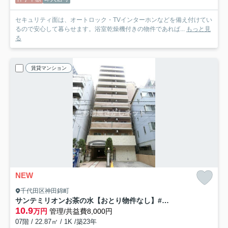
セキュリティ面は、オートロック・TVインターホンなどを備え付けてい
るので安心して暮らせます。浴室乾燥機付きの物件であれば...
もっと見
る
賃貸マンション
NEW
千代田区神田錦町
サンテミリオンお茶の水【おとり物件なし】#学生・社会人にオススメ！初期費用分割払いOK！
10.9
万円
管理/共益費8,000円
07階 / 22.87㎡ / 1K /築23年