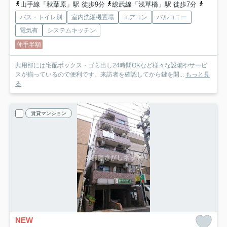
山手線「秋葉原」駅 徒歩9分
総武線「浅草橋」駅 徒歩7分
日比谷
バス・トイレ別
室内洗濯機置場
エアコン
バルコニー
電気有
システムキッチン
仲手半額
共用部には宅配ボックス・ゴミ出し24時間OKなど様々な設備やサービ
スが揃っているので便利です。来訪者を確認してから鍵を開...
もっと見
る
賃貸マンション
NEW