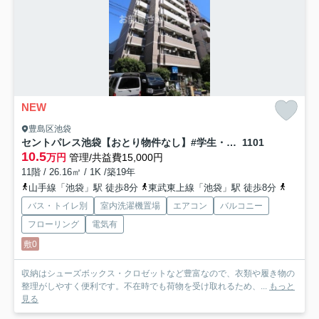
NEW
豊島区池袋
セントパレス池袋【おとり物件なし】#学生・社会人にオススメ！初期費用分割払いOK！
1101
10.5
万円
管理/共益費15,000円
11階 / 26.16㎡ / 1K /築19年
山手線「池袋」駅 徒歩8分
東武東上線「池袋」駅 徒歩8分
丸ノ内
バス・トイレ別
室内洗濯機置場
エアコン
バルコニー
フローリング
電気有
敷0
収納はシューズボックス・クロゼットなど豊富なので、衣類や履き物の
整理がしやすく便利です。不在時でも荷物を受け取れるため、...
もっと
見る