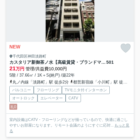
NEW
千代田区神田淡路町
カスタリア新御茶ノ水【高級賃貸・ブランドマンション】
501
21
万円
管理/共益費10,000円
5階 / 37.66㎡ / 1K＋S(納戸) /築22年
丸ノ内線「淡路町」駅 徒歩2分
都営新宿線「小川町」駅 徒歩2分
バルコニー
フローリング
TVモニタ付インターホン
オートロック
エレベーター
CATV
礼0
室内設備はCATV・フローリングなどが揃っているので、快適に過ごし
やすいお部屋になります。リモート会議のようにすぐに応対...
もっと見
る