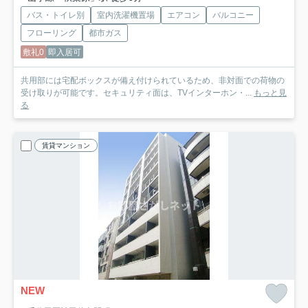
バス・トイレ別
室内洗濯機置場
エアコン
バルコニー
フローリング
都市ガス
敷礼0
即入居可
共用部には宅配ボックスが備え付けられているため、非対面での荷物の
受け取りが可能です。セキュリティ面は、TVインターホン・...
もっと見
る
賃貸マンション
NEW