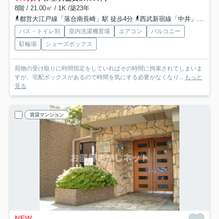
8階 / 21.00㎡ / 1K /築23年
都営大江戸線「落合南長崎」駅 徒歩4分
西武新宿線「中井」駅 徒歩13分
バス・トイレ別
室内洗濯機置場
エアコン
バルコニー
駐輪場
シューズボックス
荷物の受け取りに時間指定をしていればその時間に拘束されてしまいま
すが、宅配ボックスがあるので時間を気にする必要がなくなり...
もっと
見る
賃貸マンション
NEW