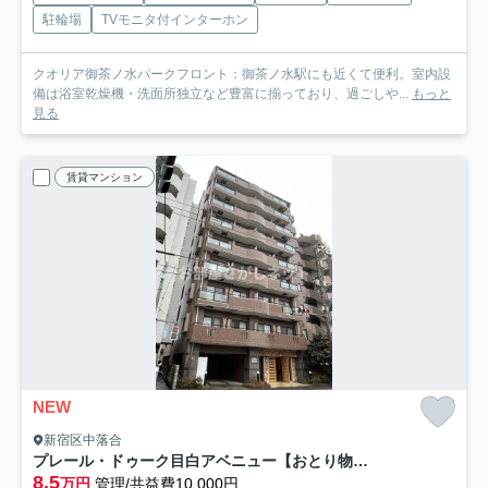
駐輪場
TVモニタ付インターホン
クオリア御茶ノ水パークフロント：御茶ノ水駅にも近くて便利。室内設
備は浴室乾燥機・洗面所独立など豊富に揃っており、過ごしや...
もっと
見る
賃貸マンション
NEW
新宿区中落合
プレール・ドゥーク目白アベニュー【おとり物件なし】#学生・社会人にオススメ！
8.5
万円
管理/共益費10,000円