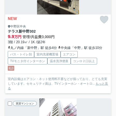
NEW
中野区中央
テラス新中野
302
9.9
万円
管理/共益費3,000円
3階 / 20.19㎡ / 1K /築2年
丸ノ内線「新中野」駅 徒歩4分
中央線「中野」駅 徒歩10分
バス・トイレ別
室内洗濯機置場
エアコン
TVモニタ付インターホン
温水洗浄便座
コンロ２口以上
礼0
室内設備はエアコン・ネット使用料不要などが揃っており、とても充実
しています。セキュリティ面は、TVインターホン・オートロ...
もっと見
る
賃貸マンション