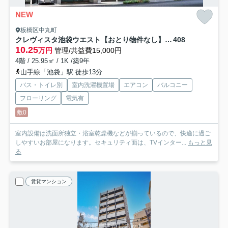
NEW
板橋区中丸町
クレヴィスタ池袋ウエスト【おとり物件なし】#学生・社会人にオススメ！初期費用分割払いOK！
408
10.25
万円
管理/共益費15,000円
4階 / 25.95㎡ / 1K /築9年
山手線「池袋」駅 徒歩13分
バス・トイレ別
室内洗濯機置場
エアコン
バルコニー
フローリング
電気有
敷0
室内設備は洗面所独立・浴室乾燥機などが揃っているので、快適に過ご
しやすいお部屋になります。セキュリティ面は、TVインター...
もっと見
る
賃貸マンション