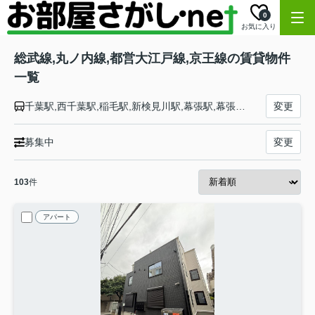
0
お気に入り
総武線,丸ノ内線,都営大江戸線,京王線の賃貸物件
一覧
千葉駅,西千葉駅,稲毛駅,新検見川駅,幕張駅,幕張本郷駅,津田沼駅,東船橋駅,船橋駅,西船橋駅,下総中山駅,本八幡駅,市川駅,小岩駅,新小岩駅,平井駅,亀戸駅,錦糸町駅,両国駅,浅草橋駅,秋葉原駅,御茶ノ水駅,水道橋駅,飯田橋駅,市ケ谷駅,四ツ谷駅,信濃町駅,千駄ケ谷駅,代々木駅,新宿駅,大久保駅,東中野駅,中野駅,高円寺駅,阿佐ケ谷駅,荻窪駅,西荻窪駅,吉祥寺駅,三鷹駅,池袋駅,新大塚駅,茗荷谷駅,後楽園駅,本郷三丁目駅,淡路町駅,大手町駅,東京駅,銀座駅,霞ケ関駅,国会議事堂前駅,永田町駅,四谷三丁目駅,新宿御苑前駅,新宿三丁目駅,西新宿駅,中野坂上駅,新中野駅,東高円寺駅,新高円寺駅,南阿佐ケ谷駅,都庁前駅,新宿西口駅,東新宿駅,若松河田駅,牛込柳町駅,牛込神楽坂駅,御徒町駅,新御徒町駅,蔵前駅,森下駅,清澄白河駅,門前仲町駅,月島駅,勝どき駅,築地市場駅,汐留駅,大門駅,赤羽橋駅,麻布十番駅,六本木駅,青山一丁目駅,新宿駅,西新宿五丁目駅,中井駅,落合南長崎駅,新江古田駅,練馬駅,豊島園駅,練馬春日町駅,光が丘駅,初台駅,幡ヶ谷駅,笹塚駅,代田橋駅,明大前駅,下高井戸駅,桜上水駅,上北沢駅,八幡山駅,芦花公園駅,千歳烏山駅,仙川駅,つつじヶ丘駅,柴崎駅,国領駅,布田駅,調布駅,西調布駅,飛田給駅,武蔵野台駅,多磨霊園駅,東府中駅,府中競馬正門前駅,府中駅,分倍河原駅,中河原駅,聖蹟桜ヶ丘駅,百草園駅,高幡不動駅,多摩動物公園駅,南平駅,平山城址公園駅,長沼駅,北野駅,京王八王子駅
変更
募集中
変更
103
件
アパート