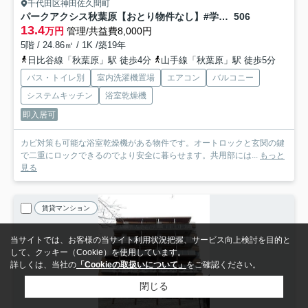
千代田区神田佐久間町
パークアクシス秋葉原【おとり物件なし】#学生・社会人にオススメ！初期費用分割払いOK！
506
13.4
万円
管理/共益費8,000円
5階 / 24.86㎡ / 1K /築19年
日比谷線「秋葉原」駅 徒歩4分
山手線「秋葉原」駅 徒歩5分
バス・トイレ別
室内洗濯機置場
エアコン
バルコニー
システムキッチン
浴室乾燥機
即入居可
カビ対策も可能な浴室乾燥機がある物件です。オートロックと玄関の鍵
で二重にロックできるのでより安全に暮らせます。共用部には...
もっと
見る
賃貸マンション
当サイトでは、お客様の当サイト利用状況把握、サービス向上検討を目的と
して、クッキー（Cookie）を使用しています。
詳しくは、当社の
「Cookieの取扱いについて」
をご確認ください。
閉じる