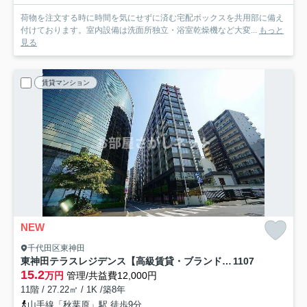
荷物を注文する時に時間を気にせずに済む宅配ボックスを共用部に備え
付けております。室内設備は洗面所独立・浴室乾燥機など大変...
もっと
見る
賃貸マンション
NEW
千代田区東神田
東神田テラスレジデンス【高級賃貸・ブランドマンション】
1107
15.2
万円
管理/共益費12,000円
11階 / 27.22㎡ / 1K /築8年
山手線「秋葉原」駅 徒歩9分