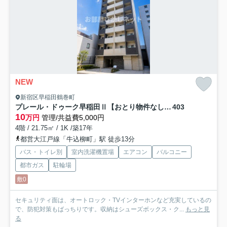
NEW
新宿区早稲田鶴巻町
プレール・ドゥーク早稲田Ⅱ【おとり物件なし】#学生・社会人にオススメ！初期費用分割払いOK！
403
10
万円
管理/共益費5,000円
4階 / 21.75㎡ / 1K /築17年
都営大江戸線「牛込柳町」駅 徒歩13分
バス・トイレ別
室内洗濯機置場
エアコン
バルコニー
都市ガス
駐輪場
敷0
セキュリティ面は、オートロック・TVインターホンなど充実しているの
で、防犯対策もばっちりです。収納はシューズボックス・ク...
もっと見
る