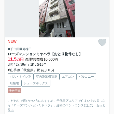
NEW
千代田区外神田
ローズマンションミヤハラ【おとり物件なし】#学生・社会人にオススメ！初期費用分割払いOK！
11.5
万円
管理/共益費10,000円
3階 / 27.39㎡ / 1K /築19年
山手線「秋葉原」駅 徒歩10分
バス・トイレ別
室内洗濯機置場
エアコン
バルコニー
駐輪場
シューズボックス
仲手半額
こだわりで選びたい方におすすめ。千代田区エリアで住まいをお探しな
ら「ローズマンションミヤハラ」。建物のエントランスには安...
もっと
見る