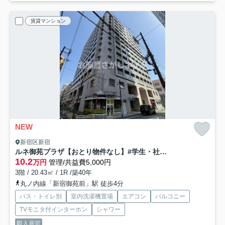
賃貸マンション
NEW
新宿区新宿
ルネ御苑プラザ【おとり物件なし】#学生・社会人にオススメ！初期費用分割払いOK！
10.2
万円
管理/共益費5,000円
3階 / 20.43㎡ / 1R /築40年
丸ノ内線「新宿御苑前」駅 徒歩4分
バス・トイレ別
室内洗濯機置場
エアコン
バルコニー
TVモニタ付インターホン
シャワー
即入居可