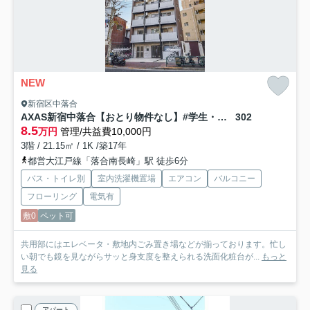
NEW
新宿区中落合
AXAS新宿中落合【おとり物件なし】#学生・社会人にオススメ！初期費用分割払いOK！
302
8.5
万円
管理/共益費10,000円
3階 / 21.15㎡ / 1K /築17年
都営大江戸線「落合南長崎」駅 徒歩6分
バス・トイレ別
室内洗濯機置場
エアコン
バルコニー
フローリング
電気有
敷0
ペット可
共用部にはエレベータ・敷地内ごみ置き場などが揃っております。忙し
い朝でも鏡を見ながらサッと身支度を整えられる洗面化粧台が...
もっと
見る
アパート