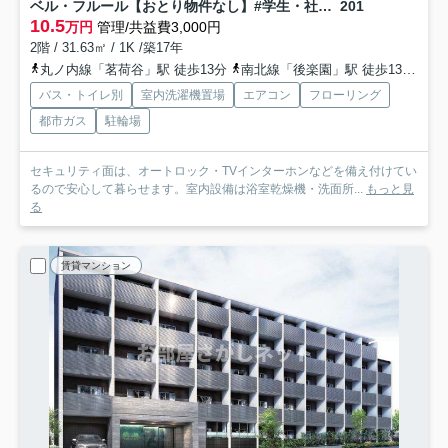
ベル・フルール【おとり物件なし】#学生・社会人にオススメ！初期費用分割払いOK！
201
10.5
万円
管理/共益費3,000円
2階 / 31.63㎡ / 1K /築17年
丸ノ内線「茗荷谷」駅 徒歩13分
南北線「後楽園」駅 徒歩13分
都
バス・トイレ別
室内洗濯機置場
エアコン
フローリング
都市ガス
駐輪場
セキュリティ面は、オートロック・TVインターホンなどを備え付けてい
るので安心して暮らせます。室内設備は浴室乾燥機・洗面所...
もっと見
る
賃貸マンション