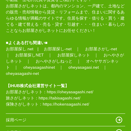
お部屋さがしネットは、都内のマンション、一戸建て、土地など
の販売・売却情報から賃貸・リフォームまで、住まいに関するあ
らゆる情報が満載のサイトです。住居を探す・借りる・買う・建
てる・建て替える・売る・貸す・引越す・・・住まい・暮らしの
ことならお部屋さがしネットにお任せください！
■よくある打ち間違い■
お部屋探し.net
|
お部屋探し-net
｜
お部屋さがし-net
｜
お部屋探しNET
｜
お部屋探しネット
｜
おへやさが
しネット
｜
おへやさがしねっと
｜
オヘヤサガシネッ
ト
｜
oheyasagashinet
｜
oheyasagasi.net
｜
oheyasagashi-net
【IHUB株式会社運営サイト一覧】
お部屋さがしネット：
https://oheyasagashi.net/
旅さがしネット：
https://tabisagashi.net/
保険さがしネット：
https://hokensagashi.net/
採用ページ