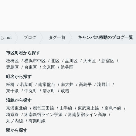
net
ブログ
タグ一覧
キャンパス移動のブログ一覧
市区町村から探す
板橋区
横浜市中区
北区
品川区
大田区
新宿区
豊島区
台東区
文京区
渋谷区
町名から探す
板橋
若葉町
南常盤台
南大井
高島平
滝野川
東十条
中丸町
清水町
成増
沿線から探す
京浜東北線
都営三田線
山手線
東武東上線
京急本線
埼京線
湘南新宿ライン宇須
湘南新宿ライン高海
丸ノ内線
有楽町線
駅から探す