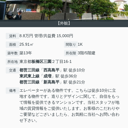
【外観】
8.8万円 管理/共益費 15,000円
賃料
25.91㎡
1K
面積
間取り
築13年
3階/5階建
築年数
所在階
東京都
板橋区
三園
２丁目16-1
所在地
都営三田線
「
西高島平
」駅 徒歩10分
交通
東武東上線
「
成増
」駅 徒歩36分
都営三田線
「
新高島平
」駅 徒歩21分
エレベーターがある物件です。こちらは徒歩10分に立
備考
地する物件です。造りとデザインに関して、自信をもっ
て情報を提供できるマンションです。当社スタッフが地
域の賃貸情報をご提供いたします。お客様のこだわりや
ご要望などございましたら、お気軽に当社へお問い合わ
せ下さい。