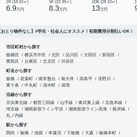
1R (18.02㎡)
1K (22.30㎡)
1DK (28.10㎡)
1
6.9
8.3
13
万円
万円
万円
おとり物件なし】#学生・社会人にオススメ！初期費用分割払いOK！
市区町村から探す
板橋区
横浜市中区
北区
品川区
大田区
新宿区
豊島区
台東区
文京区
渋谷区
町名から探す
板橋
若葉町
南常盤台
南大井
高島平
滝野川
東十条
中丸町
清水町
成増
沿線から探す
京浜東北線
都営三田線
山手線
東武東上線
京急本線
埼京線
湘南新宿ライン宇須
湘南新宿ライン高海
根岸線
丸ノ内線
駅から探す
関内
板橋
池袋
本蓮沼
下板橋
大森
板橋本町