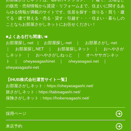
の販売・売却情報から賃貸・リフォームまで、住まいに関するあ
らゆる情報が満載のサイトです。住居を探す・借りる・買う・建
てる・建て替える・売る・貸す・引越す・・・住まい・暮らしの
ことならお部屋さがしネットにお任せください！
■よくある打ち間違い■
お部屋探し.net
|
お部屋探し-net
｜
お部屋さがし-net
｜
お部屋探しNET
｜
お部屋探しネット
｜
おへやさが
しネット
｜
おへやさがしねっと
｜
オヘヤサガシネッ
ト
｜
oheyasagashinet
｜
oheyasagasi.net
｜
oheyasagashi-net
【IHUB株式会社運営サイト一覧】
お部屋さがしネット：
https://oheyasagashi.net/
旅さがしネット：
https://tabisagashi.net/
保険さがしネット：
https://hokensagashi.net/
採用ページ
来店予約