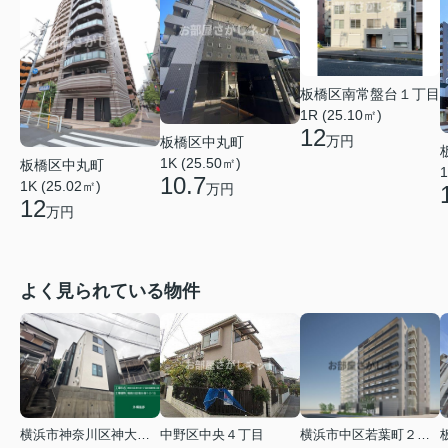
板橋区南常盤台１丁目
1R (25.10㎡)
12
万円
板橋区中丸町
1K (25.50㎡)
板橋区中丸町
1
10.7
1K (25.02㎡)
万円
12
万円
よく見られている物件
横浜市神奈川区神大寺１丁目
中野区中央４丁目
横浜市中区若葉町２丁目