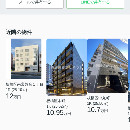
メールで共有する
LINEで共有する
近隣の物件
板橋区南常盤台１丁目
1R (25.10㎡)
12
万円
板橋区中丸町
板橋区本町
1K (25.50㎡)
1K (25.62㎡)
10.7
10.95
万円
1
万円