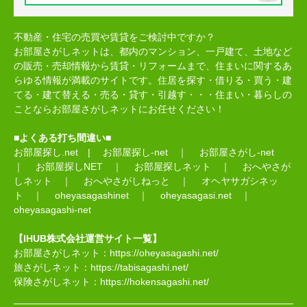
不動産・住宅の売買や賃貸をご検討中ですか？
お部屋さがしネットは、都内のマンション、一戸建て、土地など
の販売・売却情報から賃貸・リフォームまで、住まいに関するあ
らゆる情報が満載のサイトです。住居を探す・借りる・買う・建
てる・建て替える・売る・貸す・引越す・・・住まい・暮らしの
ことならお部屋さがしネットにお任せください！
■よくある打ち間違い■
お部屋探し.net
|
お部屋探し-net
｜
お部屋さがし-net
｜
お部屋探しNET
｜
お部屋探しネット
｜
おへやさが
しネット
｜
おへやさがしねっと
｜
オヘヤサガシネッ
ト
｜
oheyasagashinet
｜
oheyasagasi.net
｜
oheyasagashi-net
【IHUB株式会社運営サイト一覧】
お部屋さがしネット：
https://oheyasagashi.net/
旅さがしネット：
https://tabisagashi.net/
保険さがしネット：
https://hokensagashi.net/