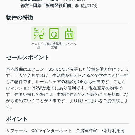
都営三田線
「
板橋区役所前
」駅 徒歩12分
物件の特徴
バストイレ
室内洗濯機
エレベータ
別
置場
ー
セールスポイント
室内設備はエアコン・BS･CSなど充実した設備を備え付けていま
す。二人で入居すれば、生活費を抑えられるので学生さんに一押
しの物件です。ルームシェアの相談がOKなお部屋です。こちら
のマンションは2駅が近くにあり便利です。現在空家の物件で
す。住まい探しの際には、実際に住んでみた時のことを想像しな
がら進めていくことが大事です。より良い住まいをご提供致しま
す。
ポイント
リフォーム
CATVインターネット
全居室洋室
2沿線利用可