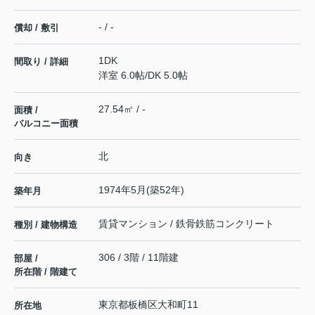
- / -
償却 / 敷引
1DK
間取り / 詳細
洋室 6.0帖
/
DK 5.0帖
27.54㎡ / -
面積 /
バルコニー面積
北
向き
1974年5月(築52年)
築年月
賃貸マンション / 鉄骨鉄筋コンクリート
種別 / 建物構造
306 / 3階 / 11階建
部屋 /
所在階 / 階建て
東京都
板橋区
大和町
11
所在地