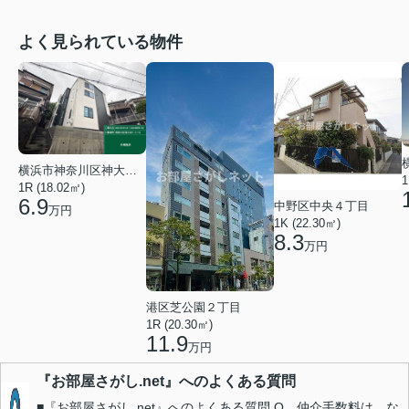
よく見られている物件
横浜市神奈川区神大寺１丁目
1
1R (18.02㎡)
6.9
中野区中央４丁目
万円
1K (22.30㎡)
8.3
万円
港区芝公園２丁目
1R (20.30㎡)
11.9
万円
『お部屋さがし.net』へのよくある質問
■『お部屋さがし.net』へのよくある質問 Q．仲介手数料は、な