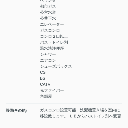
ベランダ
都市ガス
公営水道
公共下水
エレベーター
ガスコンロ
コンロ２口以上
バス・トイレ別
温水洗浄便座
シャワー
エアコン
シューズボックス
CS
BS
CATV
光ファイバー
角部屋
ガスコンロ設置可能 洗濯機置き場を室内に
設備(その他)
移設致します。 ＵＢからバストイレ別へ変更