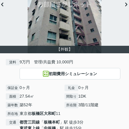
【外観】
9万円 管理/共益費 10,000円
賃料
初期費用シミュレーション
0ヶ月
0ヶ月
保証金
礼金
27.54㎡
1DK
面積
間取り
築52年
3階/11階建
築年数
所在階
東京都
板橋区
大和町
11
所在地
都営三田線
「
板橋本町
」駅 徒歩3分
交通
東武東上線
「
中板橋
」駅 徒歩15分