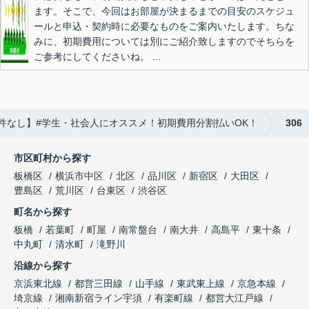
ます。そこで、今回はお部屋が決まるまでの目安のスケジュ
ールと申込・契約時に必要なものをご案内いたします。ちな
みに、初期費用については別にご紹介致しますのでそちらを
ご参考にしてくださいね。 ...
件なし】#学生・社会人にオススメ！初期費用分割払いOK！
306
市区町村から探す
板橋区
横浜市中区
北区
品川区
新宿区
大田区
豊島区
荒川区
台東区
渋谷区
町名から探す
板橋
若葉町
町屋
南常盤台
南大井
高島平
東十条
中丸町
清水町
滝野川
沿線から探す
京浜東北線
都営三田線
山手線
東武東上線
京急本線
埼京線
湘南新宿ライン宇須
有楽町線
都営大江戸線