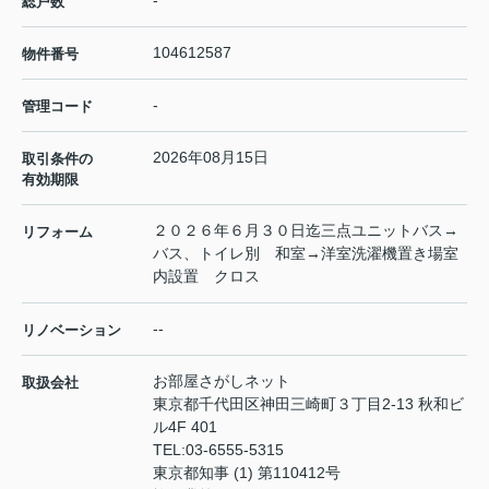
-
総戸数
104612587
物件番号
-
管理コード
2026年08月15日
取引条件の
有効期限
２０２６年６月３０日迄三点ユニットバス→
リフォーム
バス、トイレ別 和室→洋室洗濯機置き場室
内設置 クロス
--
リノベーション
お部屋さがしネット
取扱会社
東京都千代田区神田三崎町３丁目2-13 秋和ビ
ル4F 401
TEL:
03-6555-5315
東京都知事 (1) 第110412号