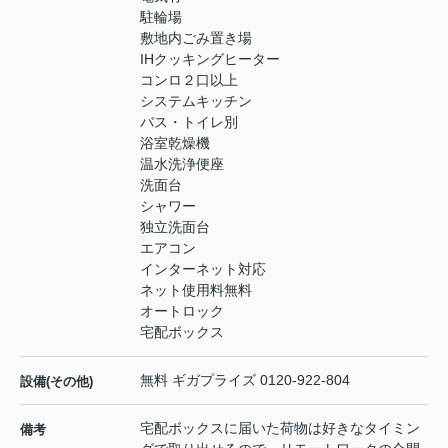
駐輪場
敷地内ごみ置き場
IHクッキングヒーター
コンロ２口以上
システムキッチン
バス・トイレ別
浴室乾燥機
温水洗浄便座
洗面台
シャワー
独立洗面台
エアコン
インターネット対応
ネット使用料無料
オートロック
宅配ボックス
無料 ギガプライズ 0120-922-804
設備(その他)
宅配ボックスに届いた荷物は好きなタイミン
備考