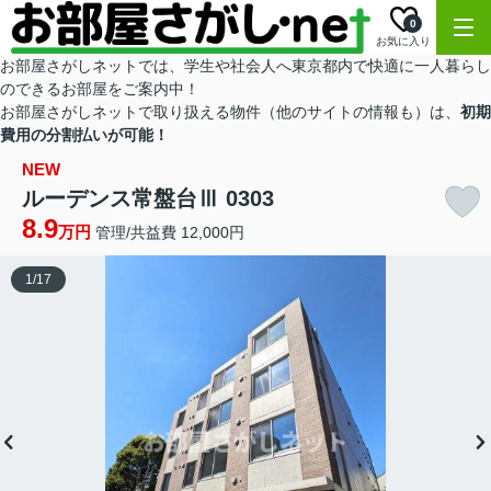
0
お気に入り
お部屋さがしネットでは、学生や社会人へ東京都内で快適に一人暮らし
のできるお部屋をご案内中！
お部屋さがしネットで取り扱える物件（他のサイトの情報も）は、
初期
費用の分割払いが可能！
NEW
ルーデンス常盤台Ⅲ 0303
8.9
万円
管理/共益費 12,000円
1
/
17