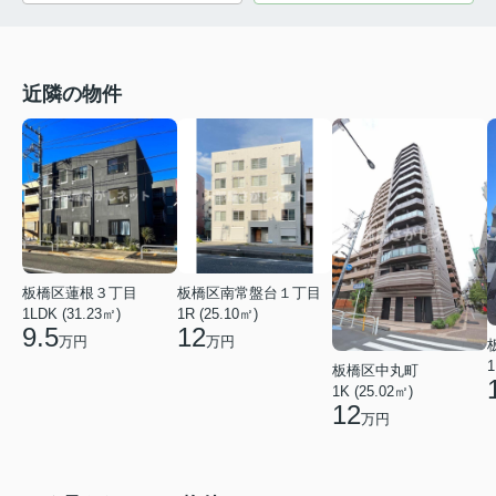
近隣の物件
板橋区蓮根３丁目
板橋区南常盤台１丁目
1LDK (31.23㎡)
1R (25.10㎡)
9.5
12
万円
万円
1
板橋区中丸町
1K (25.02㎡)
12
万円