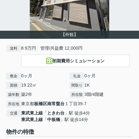
【外観】
8.9万円 管理/共益費 12,000円
賃料
初期費用シミュレーション
0ヶ月
0ヶ月
敷金
礼金
19.22㎡
1K
面積
間取り
築2年
3階/4階建
築年数
所在階
東京都
板橋区
南常盤台
１丁目39-7
所在地
東武東上線
「
ときわ台
」駅 徒歩4分
交通
東武東上線
「
中板橋
」駅 徒歩14分
物件の特徴