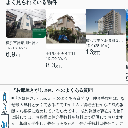
よく見られている物件
横浜市中区若葉町２丁目
横浜市神奈川区神大寺１丁目
1DK (28.10㎡)
1R (18.02㎡)
13
6.9
万円
中野区中央４丁目
万円
1K (22.30㎡)
8.3
万円
1
『お部屋さがし.net』へのよくある質問
■『お部屋さがし.net』へのよくある質問 Q．仲介手数料は、な
ぜ最大無料と安くできるのですか？Ａ．管理会社からの成約報
酬をお客様に還元しているためです。 成約報酬が存在する物件
に関しては、お客様に仲介手数料を無料にて提供しております
が、報酬が発生しい物件もあるため、仲介手数料は物件ごとに