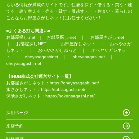
らゆる情報が満載のサイトです。住居を探す・借りる・買う・建
てる・建て替える・売る・貸す・引越す・・・住まい・暮らしの
ことならお部屋さがしネットにお任せください！
■よくある打ち間違い■
お部屋探し.net
|
お部屋探し-net
｜
お部屋さがし-net
｜
お部屋探しNET
｜
お部屋探しネット
｜
おへやさが
しネット
｜
おへやさがしねっと
｜
オヘヤサガシネッ
ト
｜
oheyasagashinet
｜
oheyasagasi.net
｜
oheyasagashi-net
【IHUB株式会社運営サイト一覧】
お部屋さがしネット：
https://oheyasagashi.net/
旅さがしネット：
https://tabisagashi.net/
保険さがしネット：
https://hokensagashi.net/
採用ページ
来店予約