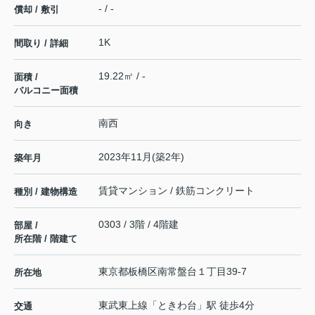
- / -
償却 / 敷引
1K
間取り / 詳細
19.22㎡ / -
面積 /
バルコニー面積
南西
向き
2023年11月(築2年)
築年月
賃貸マンション / 鉄筋コンクリート
種別 / 建物構造
0303 / 3階 / 4階建
部屋 /
所在階 / 階建て
東京都
板橋区
南常盤台
１丁目39-7
所在地
東武東上線
「
ときわ台
」駅 徒歩4分
交通