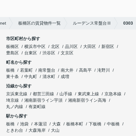
et
板橋区の賃貸物件一覧
ルーデンス常盤台Ⅲ
0303
市区町村から探す
板橋区
横浜市中区
北区
品川区
大田区
新宿区
豊島区
台東区
渋谷区
文京区
町名から探す
板橋
若葉町
南常盤台
南大井
高島平
滝野川
東十条
中丸町
清水町
成増
沿線から探す
京浜東北線
都営三田線
山手線
東武東上線
京急本線
埼京線
湘南新宿ライン宇須
湘南新宿ライン高海
丸ノ内線
有楽町線
駅から探す
板橋
池袋
本蓮沼
大森
板橋本町
下板橋
中板橋
ときわ台
大森海岸
大山