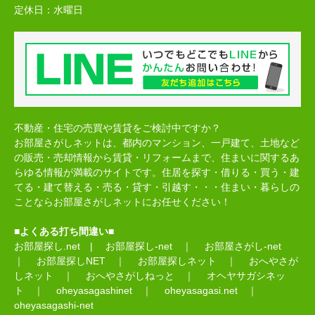
定休日：
水曜日
不動産・住宅の売買や賃貸をご検討中ですか？
お部屋さがしネットは、都内のマンション、一戸建て、土地など
の販売・売却情報から賃貸・リフォームまで、住まいに関するあ
らゆる情報が満載のサイトです。住居を探す・借りる・買う・建
てる・建て替える・売る・貸す・引越す・・・住まい・暮らしの
ことならお部屋さがしネットにお任せください！
■よくある打ち間違い■
お部屋探し.net
|
お部屋探し-net
｜
お部屋さがし-net
｜
お部屋探しNET
｜
お部屋探しネット
｜
おへやさが
しネット
｜
おへやさがしねっと
｜
オヘヤサガシネッ
ト
｜
oheyasagashinet
｜
oheyasagasi.net
｜
oheyasagashi-net