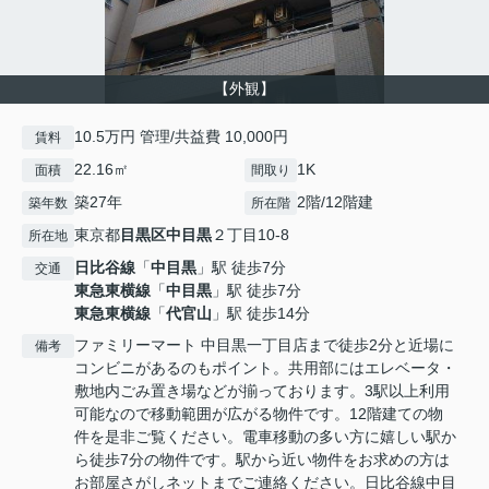
【外観】
10.5万円 管理/共益費 10,000円
賃料
22.16㎡
1K
面積
間取り
築27年
2階/12階建
築年数
所在階
東京都
目黒区
中目黒
２丁目10-8
所在地
日比谷線
「
中目黒
」駅 徒歩7分
交通
東急東横線
「
中目黒
」駅 徒歩7分
東急東横線
「
代官山
」駅 徒歩14分
ファミリーマート 中目黒一丁目店まで徒歩2分と近場に
備考
コンビニがあるのもポイント。共用部にはエレベータ・
敷地内ごみ置き場などが揃っております。3駅以上利用
可能なので移動範囲が広がる物件です。12階建ての物
件を是非ご覧ください。電車移動の多い方に嬉しい駅か
ら徒歩7分の物件です。駅から近い物件をお求めの方は
お部屋さがしネットまでご連絡ください。日比谷線中目