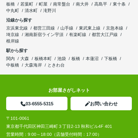
板橋
若葉町
町屋
南常盤台
南大井
高島平
東十条
中丸町
清水町
滝野川
沿線から探す
京浜東北線
都営三田線
山手線
東武東上線
京急本線
埼京線
湘南新宿ライン宇須
有楽町線
都営大江戸線
根岸線
駅から探す
関内
大森
板橋本町
池袋
板橋
本蓮沼
下板橋
中板橋
大森海岸
ときわ台
お部屋さがしネット
03-6555-5315
お問い合わせ
〒101-0061
東京都千代田区神田三崎町３丁目2-13 秋和ビル4F 401
営業時間：
9:00～18:00（店舗受付時間：17:00）