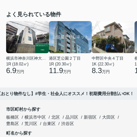
よく見られている物件
横浜市神奈川区神大寺１丁目
港区芝公園２丁目
中野区中央４丁目
1R (18.02㎡)
1R (20.30㎡)
1K (22.30㎡)
1
6.9
11.9
8.3
万円
万円
万円
【おとり物件なし】#学生・社会人にオススメ！初期費用分割払いOK！
市区町村から探す
板橋区
横浜市中区
北区
品川区
新宿区
大田区
豊島区
荒川区
台東区
渋谷区
町名から探す