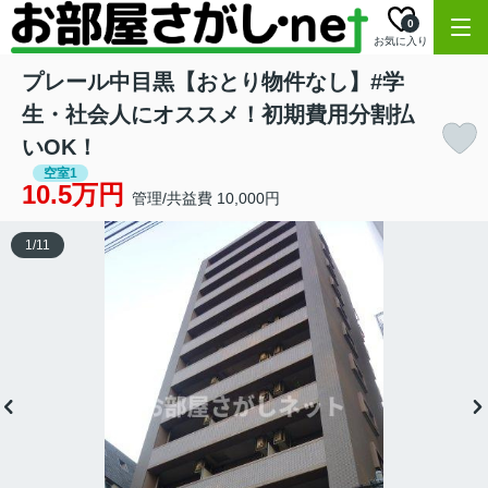
0
お気に入り
プレール中目黒【おとり物件なし】#学
生・社会人にオススメ！初期費用分割払
いOK！
空室1
10.5万円
管理/共益費 10,000円
1
/
11