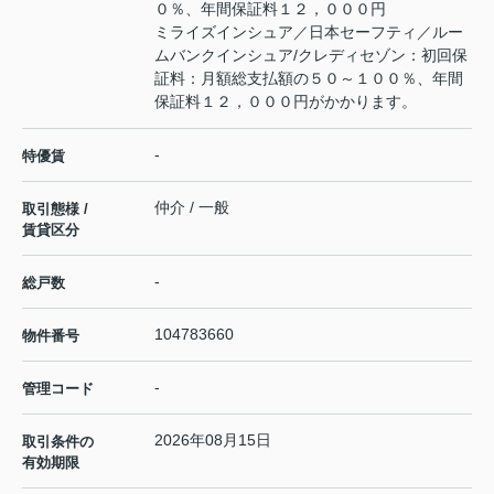
０％、年間保証料１２，０００円
ミライズインシュア／日本セーフティ／ルー
ムバンクインシュア/クレディセゾン：初回保
証料：月額総支払額の５０～１００％、年間
保証料１２，０００円がかかります。
-
特優賃
仲介 / 一般
取引態様 /
賃貸区分
-
総戸数
104783660
物件番号
-
管理コード
2026年08月15日
取引条件の
有効期限