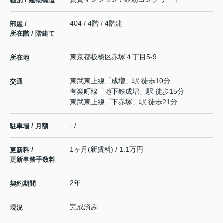
種別 / 建物構造
404 / 4階 / 4階建
部屋 /
所在階 / 階建て
東京都
板橋区
赤塚
４丁目5-9
所在地
東武東上線
「
成増
」駅 徒歩10分
交通
有楽町線
「
地下鉄成増
」駅 徒歩15分
東武東上線
「
下赤塚
」駅 徒歩21分
- / -
駐車場 / 月額
1ヶ月(新賃料) / 1.1万円
更新料 /
更新事務手数料
2年
契約期間
完成済み
現況