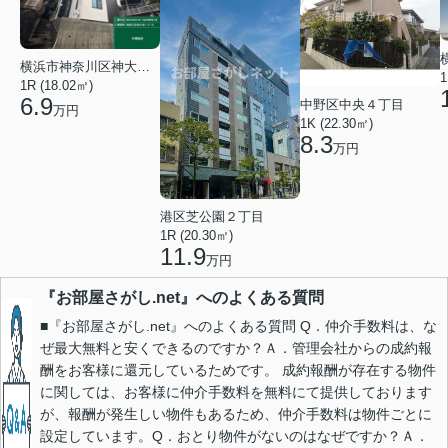
横浜市神奈川区神大寺１丁目
1
1R (18.02㎡)
6.9
中野区中央４丁目
万円
1K (22.30㎡)
8.3
万円
港区芝公園２丁目
1R (20.30㎡)
11.9
万円
『お部屋さがし.net』へのよくある質問
■『お部屋さがし.net』へのよくある質問 Q．仲介手数料は、な
ぜ最大無料と安くできるのですか？Ａ．管理会社からの成約報
酬をお客様に還元しているためです。 成約報酬が存在する物件
に関しては、お客様に仲介手数料を無料にて提供しております
が、報酬が発生しい物件もあるため、仲介手数料は物件ごとに
設定しています。Q．おとり物件がないのはなぜですか？Ａ．