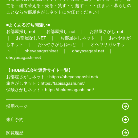
てる・建て替える・売る・貸す・引越す・・・住まい・暮らしの
ことならお部屋さがしネットにお任せください！
■よくある打ち間違い■
お部屋探し.net
|
お部屋探し-net
｜
お部屋さがし-net
｜
お部屋探しNET
｜
お部屋探しネット
｜
おへやさが
しネット
｜
おへやさがしねっと
｜
オヘヤサガシネッ
ト
｜
oheyasagashinet
｜
oheyasagasi.net
｜
oheyasagashi-net
【IHUB株式会社運営サイト一覧】
お部屋さがしネット：
https://oheyasagashi.net/
旅さがしネット：
https://tabisagashi.net/
保険さがしネット：
https://hokensagashi.net/
採用ページ
来店予約
閲覧履歴