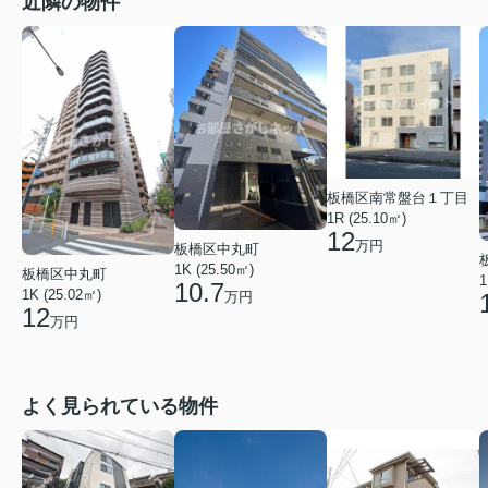
近隣の物件
板橋区南常盤台１丁目
1R (25.10㎡)
12
万円
板橋区中丸町
1K (25.50㎡)
板橋区中丸町
1
10.7
1K (25.02㎡)
万円
12
万円
よく見られている物件