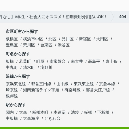
とり物件なし】#学生・社会人にオススメ！初期費用分割払いOK！
404
市区町村から探す
板橋区
横浜市中区
北区
品川区
新宿区
大田区
豊島区
荒川区
台東区
渋谷区
町名から探す
板橋
若葉町
町屋
南常盤台
南大井
高島平
東十条
中丸町
清水町
滝野川
沿線から探す
京浜東北線
都営三田線
山手線
東武東上線
京急本線
埼京線
湘南新宿ライン宇須
有楽町線
都営大江戸線
根岸線
駅から探す
関内
大森
板橋本町
本蓮沼
池袋
板橋
下板橋
中板橋
大森海岸
ときわ台