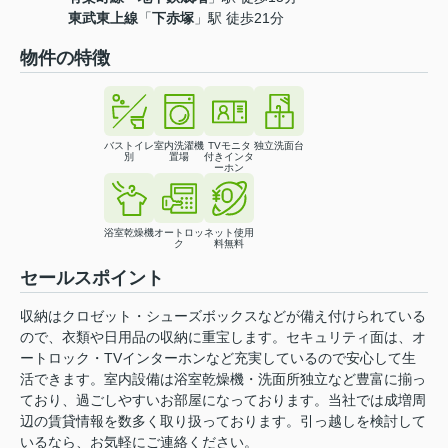
東武東上線
「
下赤塚
」駅 徒歩21分
物件の特徴
バストイレ
室内洗濯機
TVモニタ
独立洗面台
別
置場
付きインタ
ーホン
浴室乾燥機
オートロッ
ネット使用
ク
料無料
セールスポイント
収納はクロゼット・シューズボックスなどが備え付けられている
ので、衣類や日用品の収納に重宝します。セキュリティ面は、オ
ートロック・TVインターホンなど充実しているので安心して生
活できます。室内設備は浴室乾燥機・洗面所独立など豊富に揃っ
ており、過ごしやすいお部屋になっております。当社では成増周
辺の賃貸情報を数多く取り扱っております。引っ越しを検討して
いるなら、お気軽にご連絡ください。