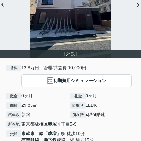
【外観】
12.8万円 管理/共益費 10,000円
賃料
初期費用シミュレーション
0ヶ月
0ヶ月
敷金
礼金
29.85㎡
1LDK
面積
間取り
新築
4階/4階建
築年数
所在階
東京都
板橋区
赤塚
４丁目5-9
所在地
東武東上線
「
成増
」駅 徒歩10分
交通
有楽町線
「
地下鉄成増
」駅 徒歩15分