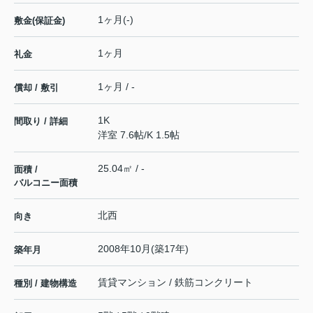
1ヶ月(-)
敷金(保証金)
1ヶ月
礼金
1ヶ月 / -
償却 / 敷引
1K
間取り / 詳細
洋室 7.6帖
/
K 1.5帖
25.04㎡ / -
面積 /
バルコニー面積
北西
向き
2008年10月(築17年)
築年月
賃貸マンション / 鉄筋コンクリート
種別 / 建物構造