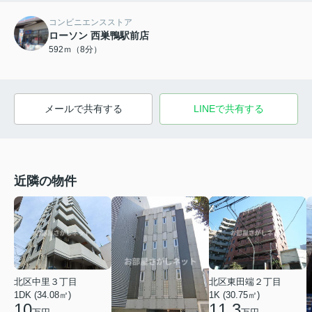
コンビニエンスストア
ローソン 西巣鴨駅前店
592ｍ（8分）
メールで共有する
LINEで共有する
近隣の物件
北区中里３丁目
北区東田端２丁目
1DK (34.08㎡)
1K (30.75㎡)
10
11.3