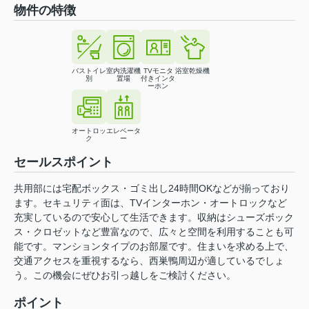
物件の特徴
バストイレ
室内洗濯機
TVモニタ
浴室乾燥機
別
置場
付きインタ
ーホン
オートロッ
エレベータ
ク
ー
セールスポイント
共用部には宅配ボックス・ゴミ出し24時間OKなどが揃っており
ます。セキュリティ面は、TVインターホン・オートロックなど
充実しているので安心して生活できます。収納はシューズボック
ス・クロゼットなど豊富なので、広々と空間を利用することも可
能です。マンションタイプのお部屋です。住まいを求める上で、
交通アクセスを重視するなら、西巣鴨周辺が適しているでしょ
う。この機会にぜひお引っ越しをご検討ください。
ポイント