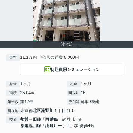
【外観】
11.1万円 管理/共益費 5,000円
賃料
初期費用シミュレーション
1ヶ月
1ヶ月
敷金
礼金
25.04㎡
1K
面積
間取り
築17年
5階/9階建
築年数
所在階
東京都
北区
滝野川
１丁目71-8
所在地
都営三田線
「
西巣鴨
」駅 徒歩8分
交通
都電荒川線
「
滝野川一丁目
」駅 徒歩4分