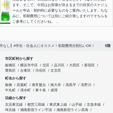
ます。そこで、今回はお部屋が決まるまでの目安のスケジュ
ールと申込・契約時に必要なものをご案内いたします。ちな
みに、初期費用については別にご紹介致しますのでそちらを
ご参考にしてくださいね。 ...
件なし】#学生・社会人にオススメ！初期費用分割払いOK！
5階
市区町村から探す
板橋区
横浜市中区
北区
品川区
大田区
新宿区
豊島区
台東区
渋谷区
文京区
町名から探す
板橋
若葉町
南常盤台
南大井
高島平
滝野川
中丸町
清水町
東十条
成増
沿線から探す
京浜東北線
都営三田線
東武東上線
山手線
京急本線
埼京線
湘南新宿ライン宇須
湘南新宿ライン高海