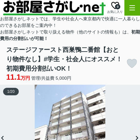
0
お気に入り
お部屋さがしネットでは、学生や社会人へ東京都内で快適に一人暮らし
のできるお部屋をご案内中！
お部屋さがしネットで取り扱える物件（他のサイトの情報も）は、
初期
費用の分割払いが可能！
ステージファースト西巣鴨二番館【おと
り物件なし】#学生・社会人にオススメ！
初期費用分割払いOK！
11.1
万円
管理/共益費 5,000円
1
/
20