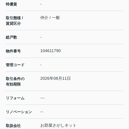
-
特優賃
仲介 / 一般
取引態様 /
賃貸区分
-
総戸数
104611790
物件番号
-
管理コード
2026年08月11日
取引条件の
有効期限
---
リフォーム
--
リノベーション
お部屋さがしネット
取扱会社