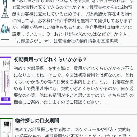
■『お部屋さがし.net』へのよくある質問 Q．仲介手数料は、な
ぜ最大無料と安くできるのですか？Ａ．管理会社からの成約報
酬をお客様に還元しているためです。 成約報酬が存在する物件
に関しては、お客様に仲介手数料を無料にて提供しております
が、報酬が発生しい物件もあるため、仲介手数料は物件ごとに
設定しています。Q．おとり物件がないのはなぜですか？Ａ．
「お部屋さがし.net」は管理会社の物件情報を直接掲載...
初期費用ってどれくらいかかる？
初めてお部屋探しをする際に、費用がどれくらいかかるか不安
になりますよね。そこで、今回は初期費用とは何なのか、どれ
くらいかかるのか等の目安をご案内します。なお、お部屋が決
める上で費用以外にも、契約がどれくらいかかるのか、何が必
要なのか等、他にも疑問が多いと思いますので、そちらは別の
機会にご案内いたしますのでご確認ください。 ...
物件探しの目安期間
初めてお部屋探しをする際に、スケジュールや申込・契約時
に必要なもの、初期費用など不安なことがいっぱいだと思い