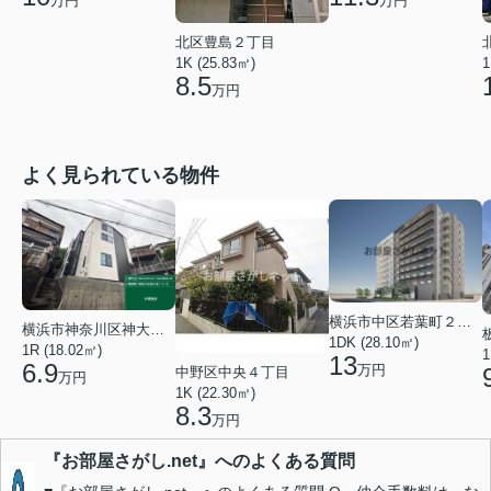
万円
万円
北区豊島２丁目
1K (25.83㎡)
1
8.5
万円
よく見られている物件
横浜市中区若葉町２丁目
横浜市神奈川区神大寺１丁目
1DK (28.10㎡)
1R (18.02㎡)
1
13
6.9
万円
中野区中央４丁目
万円
1K (22.30㎡)
8.3
万円
『お部屋さがし.net』へのよくある質問