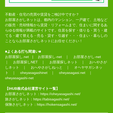
不動産・住宅の売買や賃貸をご検討中ですか？
お部屋さがしネットは、都内のマンション、一戸建て、土地など
の販売・売却情報から賃貸・リフォームまで、住まいに関するあ
らゆる情報が満載のサイトです。住居を探す・借りる・買う・建
てる・建て替える・売る・貸す・引越す・・・住まい・暮らしの
ことならお部屋さがしネットにお任せください！
■よくある打ち間違い■
お部屋探し.net
|
お部屋探し-net
｜
お部屋さがし-net
｜
お部屋探しNET
｜
お部屋探しネット
｜
おへやさが
しネット
｜
おへやさがしねっと
｜
オヘヤサガシネッ
ト
｜
oheyasagashinet
｜
oheyasagasi.net
｜
oheyasagashi-net
【IHUB株式会社運営サイト一覧】
お部屋さがしネット：
https://oheyasagashi.net/
旅さがしネット：
https://tabisagashi.net/
保険さがしネット：
https://hokensagashi.net/