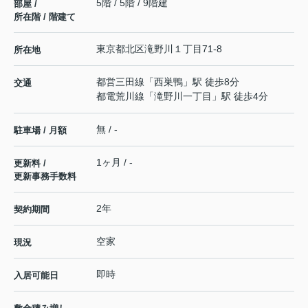
5階 / 5階 / 9階建
部屋 /
所在階 / 階建て
東京都
北区
滝野川
１丁目71-8
所在地
都営三田線
「
西巣鴨
」駅 徒歩8分
交通
都電荒川線
「
滝野川一丁目
」駅 徒歩4分
無 / -
駐車場 / 月額
1ヶ月 / -
更新料 /
更新事務手数料
2年
契約期間
空家
現況
即時
入居可能日
-