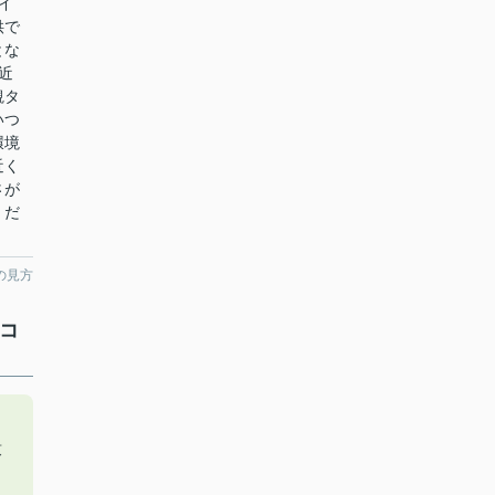
イ
供で
とな
近
観タ
いつ
環境
近く
さが
くだ
の見方
コ
致