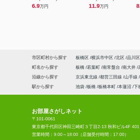
6.9
11.9
8
万円
万円
市区町村から探す
板橋区
横浜市中区
北区
品川区
町名から探す
板橋
若葉町
南常盤台
南大井
沿線から探す
京浜東北線
都営三田線
山手線
駅から探す
池袋
板橋
板橋本町
本蓮沼
下
お部屋さがしネット
〒101-0061
東京都千代田区神田三崎町３丁目2-13 秋和ビル4F 401
営業時間：
9:00～18:00（店舗受付時間：17:00）