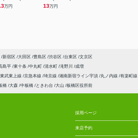
.3
13
万円
万円
新宿区
大田区
豊島区
渋谷区
台東区
文京区
高島平
東十条
中丸町
清水町
滝野川
成増
東武東上線
京急本線
埼京線
湘南新宿ライン宇須
丸ノ内線
有楽町
板橋
大森
中板橋
ときわ台
大山
板橋区役所前
採用ページ
来店予約