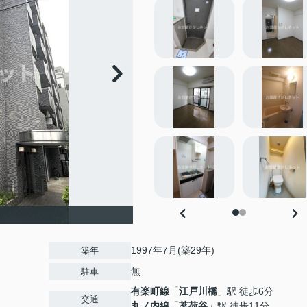
1997年7月(築29年)
築年
無
駐車
有楽町線
「
江戸川橋
」駅 徒歩6分
交通
丸ノ内線
「
茗荷谷
」駅 徒歩11分