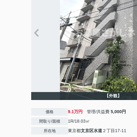
【外観】
9.1万円
管理/共益費
5,000円
価格
1R/18.03㎡
間取り/面積
東京都
文京区
水道
２丁目17-11
所在地