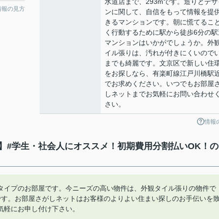
水道店まで、293mです。造りとデザ
情報の見方
ンに関して、自信をもって情報を提
きるマンションです。朝に慌てるこ
く行動するために駅から徒歩6分の駅
マンションはいかがでしょうか。外
イル張りは、汚れが付きにくいので
までも綺麗です。文京区で新しい住
をお探しなら、有楽町線江戸川橋駅
でお求めください。いつでもお部屋
しネットまでお気軽にお問い合わせ
さい。
情報
】#学生・社会人にオススメ！初期費用分割払いOK！の
タイプのお部屋です。今ニーズの高い物件は、外観タイル張りの物件で
です。お部屋さがしネットはお客様のよりよい住まい探しのお手伝いを
気軽にお申し付け下さい。