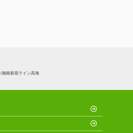
線
湘南新宿ライン高海