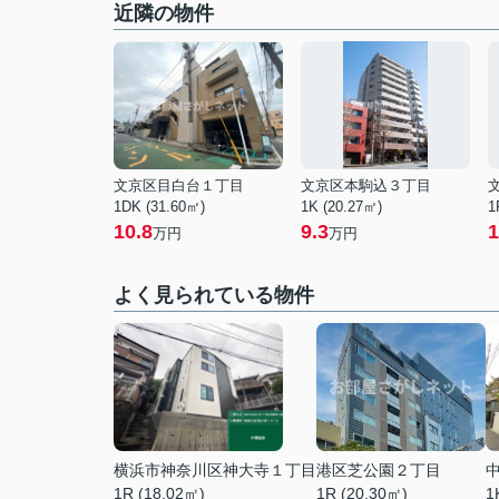
近隣の物件
文京区目白台１丁目
文京区本駒込３丁目
1DK (31.60㎡)
1K (20.27㎡)
1
10.8
9.3
1
万円
万円
よく見られている物件
横浜市神奈川区神大寺１丁目
港区芝公園２丁目
1R (18.02㎡)
1R (20.30㎡)
1