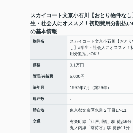
スカイコート文京小石川【おとり物件なし
生・社会人にオススメ！初期費用分割払い
の基本情報
物件名
スカイコート文京小石川【おとり
し】#学生・社会人にオススメ！
用分割払いOK！
価格
9.1万円
管理/共益費
5,000円
築年月
1997年7月（築29年）
総戸数
-
所在地
東京都
文京区
水道
２丁目17-11
交通
有楽町線
「
江戸川橋
」駅 徒歩6分
丸ノ内線
「
茗荷谷
」駅 徒歩11分