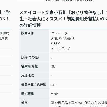
】#学
スカイコート文京小石川【おとり物件なし】
OK！
生・社会人にオススメ！初期費用分割払いO
の詳細情報
物件な
設備条件
エレベーター
初期費
外観タイル張り
CATV
オートロック
設備(その他)
-
駐車場/月額
無/-
用途地域
-
募集戸数 / 総戸数
- / -
取引態様
仲介
備考
薬や日用品を買うのに便利な伊吹堂