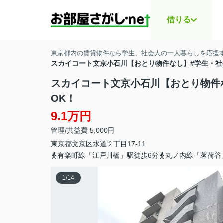
借りる
東京都内の賃貸物件なら学生、社会人の一人暮らしを応援する
スカイコート文京小石川【おとり物件なし】#学生・社
スカイコート文京小石川【おとり物件
OK！
9.1万円
管理/共益費 5,000円
東京都
文京区
水道
２丁目17-11
有楽町線「江戸川橋」駅徒歩6分
丸ノ内線「茗荷谷
1
/
14