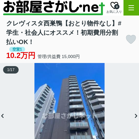
0
お気に入り
クレヴィスタ西巣鴨【おとり物件なし】#
学生・社会人にオススメ！初期費用分割
払いOK！
空室1
10.2万円
管理/共益費 15,000円
1
/
17