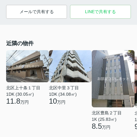
メールで共有する
LINEで共有する
近隣の物件
北区上十条１丁目
北区中里３丁目
1DK (30.05㎡)
1DK (34.08㎡)
11.8
10
万円
万円
北区豊島２丁目
1K (25.83㎡)
1
8.5
万円