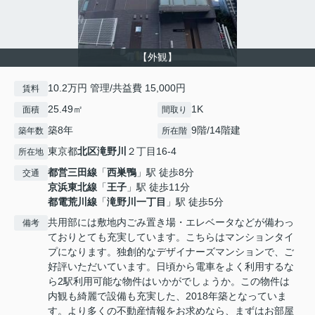
【外観】
10.2万円 管理/共益費 15,000円
賃料
25.49㎡
1K
面積
間取り
築8年
9階/14階建
築年数
所在階
東京都
北区
滝野川
２丁目16-4
所在地
都営三田線
「
西巣鴨
」駅 徒歩8分
交通
京浜東北線
「
王子
」駅 徒歩11分
都電荒川線
「
滝野川一丁目
」駅 徒歩5分
共用部には敷地内ごみ置き場・エレベータなどが備わっ
備考
ておりとても充実しています。こちらはマンションタイ
プになります。独創的なデザイナーズマンションで、ご
好評いただいています。日頃から電車をよく利用するな
ら2駅利用可能な物件はいかがでしょうか。この物件は
内観も綺麗で設備も充実した、2018年築となっていま
す。より多くの不動産情報をお求めなら、まずはお部屋