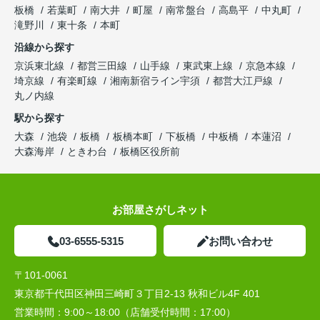
板橋
若葉町
南大井
町屋
南常盤台
高島平
中丸町
滝野川
東十条
本町
沿線から探す
京浜東北線
都営三田線
山手線
東武東上線
京急本線
埼京線
有楽町線
湘南新宿ライン宇須
都営大江戸線
丸ノ内線
駅から探す
大森
池袋
板橋
板橋本町
下板橋
中板橋
本蓮沼
大森海岸
ときわ台
板橋区役所前
お部屋さがしネット
03-6555-5315
お問い合わせ
〒101-0061
東京都千代田区神田三崎町３丁目2-13 秋和ビル4F 401
営業時間：
9:00～18:00（店舗受付時間：17:00）