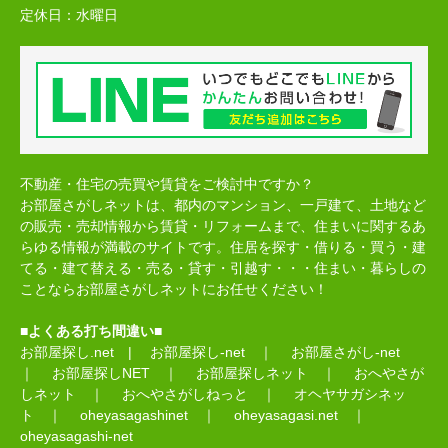
定休日：
水曜日
不動産・住宅の売買や賃貸をご検討中ですか？
お部屋さがしネットは、都内のマンション、一戸建て、土地など
の販売・売却情報から賃貸・リフォームまで、住まいに関するあ
らゆる情報が満載のサイトです。住居を探す・借りる・買う・建
てる・建て替える・売る・貸す・引越す・・・住まい・暮らしの
ことならお部屋さがしネットにお任せください！
■よくある打ち間違い■
お部屋探し.net
|
お部屋探し-net
｜
お部屋さがし-net
｜
お部屋探しNET
｜
お部屋探しネット
｜
おへやさが
しネット
｜
おへやさがしねっと
｜
オヘヤサガシネッ
ト
｜
oheyasagashinet
｜
oheyasagasi.net
｜
oheyasagashi-net