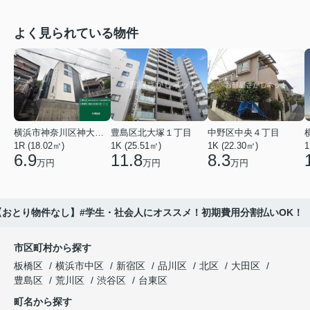
よく見られている物件
横浜市神奈川区神大寺１丁目
豊島区北大塚１丁目
中野区中央４丁目
1R (18.02㎡)
1K (25.51㎡)
1K (22.30㎡)
1
6.9
11.8
8.3
万円
万円
万円
おとり物件なし】#学生・社会人にオススメ！初期費用分割払いOK！
市区町村から探す
板橋区
横浜市中区
新宿区
品川区
北区
大田区
豊島区
荒川区
渋谷区
台東区
町名から探す