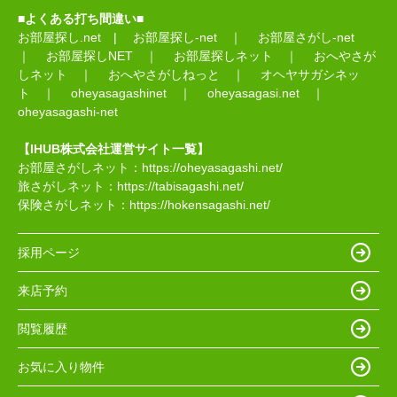
■よくある打ち間違い■
お部屋探し.net
|
お部屋探し-net
｜
お部屋さがし-net
｜
お部屋探しNET
｜
お部屋探しネット
｜
おへやさが
しネット
｜
おへやさがしねっと
｜
オヘヤサガシネッ
ト
｜
oheyasagashinet
｜
oheyasagasi.net
｜
oheyasagashi-net
【IHUB株式会社運営サイト一覧】
お部屋さがしネット：
https://oheyasagashi.net/
旅さがしネット：
https://tabisagashi.net/
保険さがしネット：
https://hokensagashi.net/
採用ページ
来店予約
閲覧履歴
お気に入り物件