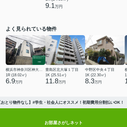
9.1
万円
よく見られている物件
横浜市神奈川区神大寺１丁目
豊島区北大塚１丁目
中野区中央４丁目
1R (18.02㎡)
1K (25.51㎡)
1K (22.30㎡)
1
6.9
11.8
8.3
万円
万円
万円
おとり物件なし】#学生・社会人にオススメ！初期費用分割払いOK！
お部屋さがしネット