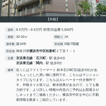
【外観】
8.5万円～8.6万円 管理/共益費 5,800円
賃料
30.00㎡
1K
面積
間取り
築18年
5階/7階建
築年数
所在階
神奈川県
横浜市中区
松影町
２丁目７－１
所在地
京浜東北線
「
石川町
」駅 徒歩4分
交通
京浜東北線
「
関内
」駅 徒歩9分
近くにはファミリーマート 鈴木石川町店(徒歩3分)があ
備考
りちょっとした買い物に便利です。こちらはマンション
タイプになります。こちらはエレベーター付き物件で
す。外観タイル張りは、耐水効果があるので、とても魅
力的です。より詳しい情報や内見のご予約はお部屋さが
しネットまでご連絡ください。横浜市中区を中心に不動
産情報を数多くご紹介しています。