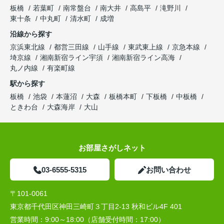
板橋
若葉町
南常盤台
南大井
高島平
滝野川
東十条
中丸町
清水町
成増
沿線から探す
京浜東北線
都営三田線
山手線
東武東上線
京急本線
埼京線
湘南新宿ライン宇須
湘南新宿ライン高海
丸ノ内線
有楽町線
駅から探す
板橋
池袋
本蓮沼
大森
板橋本町
下板橋
中板橋
ときわ台
大森海岸
大山
お部屋さがしネット
03-6555-5315
お問い合わせ
〒101-0061
東京都千代田区神田三崎町３丁目2-13 秋和ビル4F 401
営業時間：
9:00～18:00（店舗受付時間：17:00）