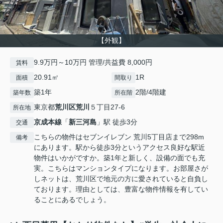
【外観】
9.9万円～10万円 管理/共益費 8,000円
賃料
20.91㎡
1R
面積
間取り
築1年
2階/4階建
築年数
所在階
東京都
荒川区
荒川
５丁目27-6
所在地
京成本線
「
新三河島
」駅 徒歩3分
交通
こちらの物件はセブンイレブン 荒川5丁目店まで298m
備考
にあります。駅から徒歩3分というアクセス良好な駅近
物件はいかがですか。築1年と新しく、設備の面でも充
実。こちらはマンションタイプになります。お部屋さが
しネットは、荒川区で地元の方に愛されていると自負し
ております。理由としては、豊富な物件情報を有してい
ることにあるでしょう。