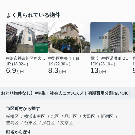
よく見られている物件
横浜市神奈川区神大寺１丁目
中野区中央４丁目
横浜市中区若葉町２丁目
1R (18.02㎡)
1K (22.30㎡)
1DK (28.10㎡)
1
6.9
8.3
13
万円
万円
万円
里【おとり物件なし】#学生・社会人にオススメ！初期費用分割払いOK！
市区町村から探す
板橋区
横浜市中区
北区
品川区
大田区
新宿区
豊島区
台東区
渋谷区
文京区
町名から探す