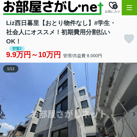
0
お気に入り
Liz西日暮里【おとり物件なし】#学生・
社会人にオススメ！初期費用分割払い
OK！
空室2
9.9万円～10万円
管理/共益費 8,000円
1
/
13