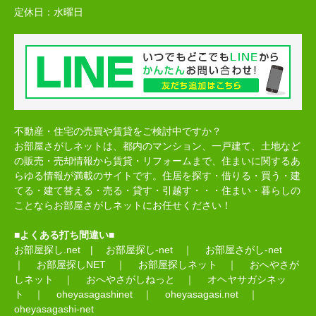
定休日：
水曜日
不動産・住宅の売買や賃貸をご検討中ですか？
お部屋さがしネットは、都内のマンション、一戸建て、土地など
の販売・売却情報から賃貸・リフォームまで、住まいに関するあ
らゆる情報が満載のサイトです。住居を探す・借りる・買う・建
てる・建て替える・売る・貸す・引越す・・・住まい・暮らしの
ことならお部屋さがしネットにお任せください！
■よくある打ち間違い■
お部屋探し.net
|
お部屋探し-net
｜
お部屋さがし-net
｜
お部屋探しNET
｜
お部屋探しネット
｜
おへやさが
しネット
｜
おへやさがしねっと
｜
オヘヤサガシネッ
ト
｜
oheyasagashinet
｜
oheyasagasi.net
｜
oheyasagashi-net