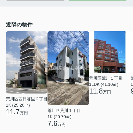
近隣の物件
荒川区荒川１丁目
1LDK (41.10㎡)
1
11.8
万円
荒川区西日暮里２丁目
1K (25.20㎡)
11.7
荒川区荒川１丁目
万円
1K (20.70㎡)
7.6
万円